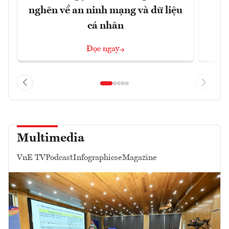
nghẽn về an ninh mạng và dữ liệu
c
cá nhân
Đọc ngay
Multimedia
VnE TV
Podcast
Infographics
eMagazine