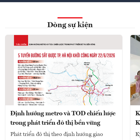
Dòng sự kiện
Định hướng metro và TOD chiến lược
K
trong phát triển đô thị bền vững
K
Phát triển đô thị theo định hướng giao
K