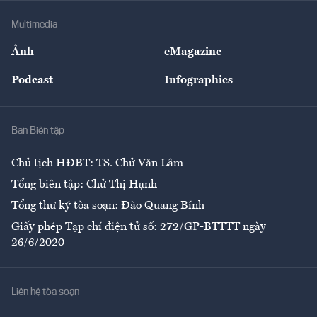
Doanh nghiệp
Địa phương
Thị trường
Bảo hiểm
Multimedia
Sự kiện
Nhân lực
Ảnh
eMagazine
Đẹp +
An sinh
Podcast
Infographics
Giải trí
Y tế
Nhà
Ban Biên tập
Ẩm thực
Chủ tịch HĐBT: TS. Chử Văn Lâm
Tổng biên tập: Chử Thị Hạnh
Tổng thư ký tòa soạn: Đào Quang Bính
Giấy phép Tạp chí điện tử số: 272/GP-BTTTT ngày
26/6/2020
Liên hệ tòa soạn