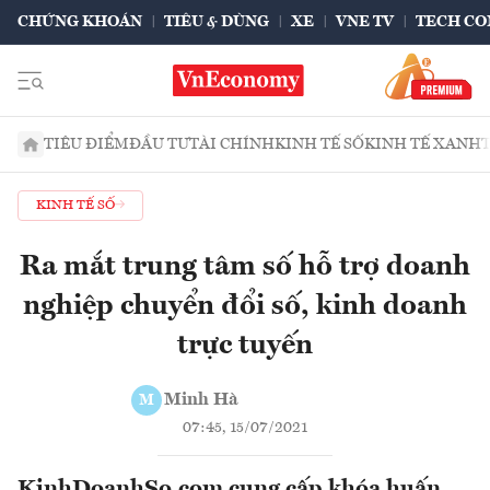
CHỨNG KHOÁN
TIÊU & DÙNG
XE
VNE TV
TECH CO
TIÊU ĐIỂM
ĐẦU TƯ
TÀI CHÍNH
KINH TẾ SỐ
KINH TẾ XANH
KINH TẾ SỐ
Ra mắt trung tâm số hỗ trợ doanh
nghiệp chuyển đổi số, kinh doanh
trực tuyến
Minh Hà
M
07:45, 15/07/2021
KinhDoanhSo.com cung cấp khóa huấn