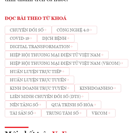
ĐỌC BÀI THEO TỪ KHOÁ
CHUYỂN ĐỔI SỐ
CÔNG NGHỆ 4.0
COVID-19
DỊCH BỆNH
DIGITAL TRANSFORMATION
HIỆP HỘI THƯƠNG MẠI ĐIỆN TỬ VIỆT NAM
HIỆP HỘI THƯƠNG MẠI ĐIỆN TỬ VIỆT NAM (VECOM)
HUẤN LUYỆN TRỰC TIẾP
HUẤN LUYỆN TRỰC TUYẾN
KINH DOANH TRỰC TUYẾN
KINHDOANHSO
LIÊN MINH CHUYỂN ĐỔI SỐ (DTS)
NỀN TẢNG SỐ
QUÁ TRÌNH SỐ HÓA
TÀI SẢN SỐ
TRUNG TÂM SỐ
VECOM