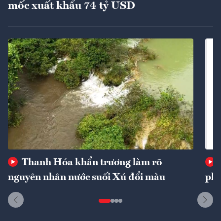
mốc xuất khẩu 74 tỷ USD
Thanh Hóa khẩn trương làm rõ
nguyên nhân nước suối Xú đổi màu
phí