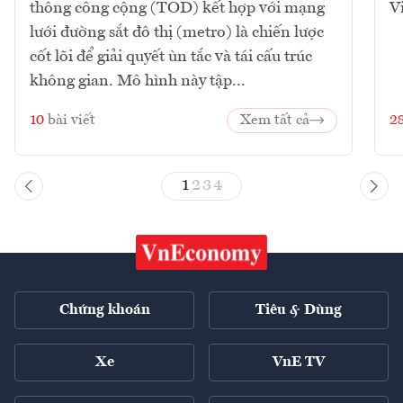
thông công cộng (TOD) kết hợp với mạng
V
lưới đường sắt đô thị (metro) là chiến lược
cốt lõi để giải quyết ùn tắc và tái cấu trúc
không gian. Mô hình này tập...
10
bài viết
Xem tất cả
2
1
2
3
4
Chứng khoán
Tiêu & Dùng
Xe
VnE TV