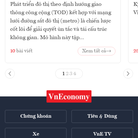
Phát triển đô thị theo định hướng giao
K
thông công cộng (TOD) kết hợp với mạng
V
lưới đường sắt đô thị (metro) là chiến lược
cốt lõi để giải quyết ùn tắc và tái cấu trúc
không gian. Mô hình này tập...
10
bài viết
Xem tất cả
2
1
2
3
4
Chứng khoán
Tiêu & Dùng
Xe
VnE TV