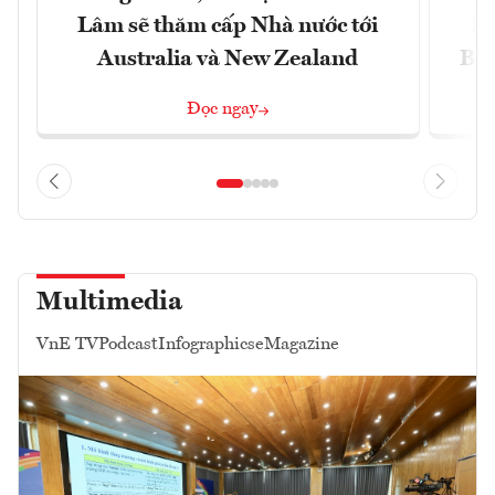
Lâm sẽ thăm cấp Nhà nước tới
lậ
Australia và New Zealand
Bắc
Đọc ngay
Multimedia
VnE TV
Podcast
Infographics
eMagazine