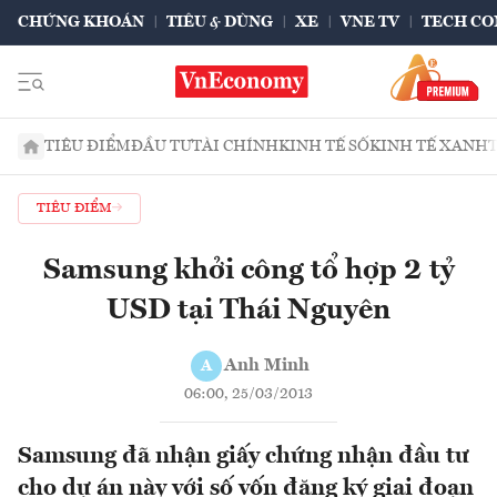
CHỨNG KHOÁN
TIÊU & DÙNG
XE
VNE TV
TECH CO
TIÊU ĐIỂM
ĐẦU TƯ
TÀI CHÍNH
KINH TẾ SỐ
KINH TẾ XANH
TIÊU ĐIỂM
Samsung khởi công tổ hợp 2 tỷ
USD tại Thái Nguyên
Anh Minh
A
06:00, 25/03/2013
Samsung đã nhận giấy chứng nhận đầu tư
cho dự án này với số vốn đăng ký giai đoạn