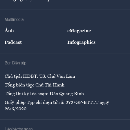
Tư vấn
Nông sản
Doanh nhân
Tư vấn Tiêu & Dùng
Infographics
Hạ tầng
Sức khỏe
Khung pháp lý
Doanh nghiệp
Địa phương
Thị trường
Bảo hiểm
Multimedia
Sự kiện
Nhân lực
Ảnh
eMagazine
Đẹp +
An sinh
Podcast
Infographics
Giải trí
Y tế
Nhà
Ban Biên tập
Ẩm thực
Chủ tịch HĐBT: TS. Chử Văn Lâm
Tổng biên tập: Chử Thị Hạnh
Tổng thư ký tòa soạn: Đào Quang Bính
Giấy phép Tạp chí điện tử số: 272/GP-BTTTT ngày
26/6/2020
Liên hệ tòa soạn