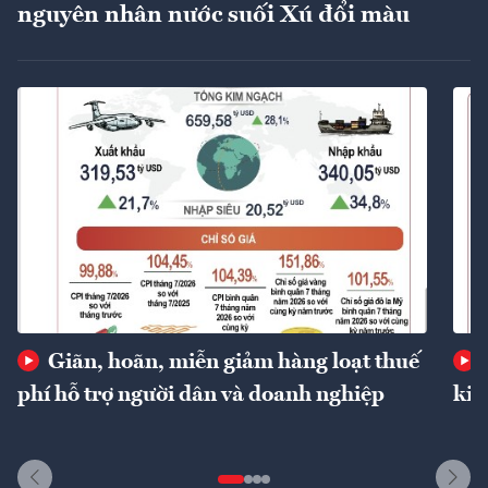
nguyên nhân nước suối Xú đổi màu
Giãn, hoãn, miễn giảm hàng loạt thuế
phí hỗ trợ người dân và doanh nghiệp
kin