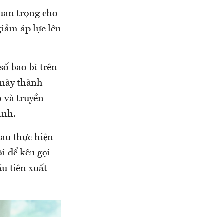
quan trọng cho
giảm áp lực lên
số bao bì trên
 này thành
 và truyền
anh.
au thực hiện
ội để kêu gọi
u tiên xuất