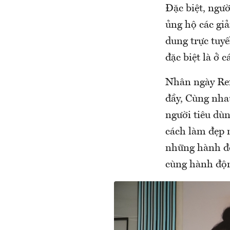
Đặc biệt, ngư
ủng hộ các giả
dung trực tuy
đặc biệt là ở 
Nhân ngày Refi
đầy, Cùng nha
người tiêu dù
cách làm đẹp 
những hành độ
cùng hành độn