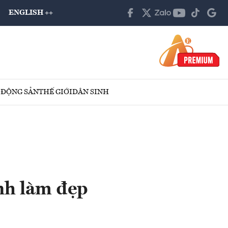
ENGLISH ++
 ĐỘNG SẢN
THẾ GIỚI
DÂN SINH
nh làm đẹp