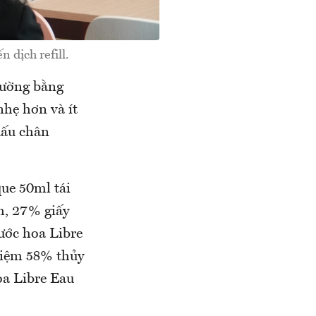
n dịch refill.
rường bằng
nhẹ hơn và ít
dấu chân
ue 50ml tái
h, 27% giấy
nước hoa Libre
 kiệm 58% thủy
oa Libre Eau