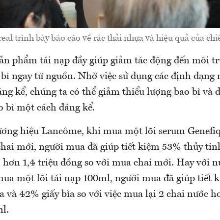
eal trình bày báo cáo về rác thải nhựa và hiệu quả của chiế
sản phẩm tái nạp đầy giúp giảm tác động đến môi t
 bì ngay từ nguồn. Nhờ việc sử dụng các định dạng 
áng kể, chúng ta có thể giảm thiểu lượng bao bì và 
o bì một cách đáng kể.
hương hiệu Lancôme, khi mua một lõi serum Genefiq
chai mới, người mua đã giúp tiết kiệm 53% thủy tin
 hơn 1,4 triệu đồng so với mua chai mới. Hay với 
mua một lõi tái nạp 100ml, người mua đã giúp tiết
 và 42% giấy bìa so với việc mua lại 2 chai nước h
l.