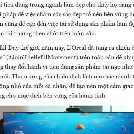
ời tiêu dùng trong ngành làm đẹp cho thấy họ đang
i pháp để việc chăm sóc sắc đẹp trở nên bền vững h
ến cũng đề cập đến việc tái sử dụng sản phẩm làm đ
các thị trường then chốt trên toàn cầu.
ll Day thế giới năm nay, L’Oreal đã tung ra chiến 
u” (#JoinTheRefillMovement) trên toàn cầu để khu
ng thay đổi hành vi tiêu dùng sản phẩm tái nạp nh
mới. Tham vọng của chiến dịch là tạo ra sức mạnh t
ng nhỏ của mỗi cá nhân, để tạo nên một cảm giác
g cho mục đích bền vững của hành tinh.