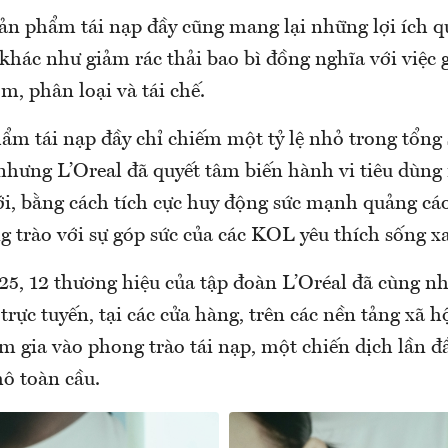
sản phẩm tái nạp đầy cũng mang lại những lợi ích 
khác như giảm rác thải bao bì đồng nghĩa với việc 
m, phân loại và tái chế.
m tái nạp đầy chỉ chiếm một tỷ lệ nhỏ trong tổng 
 nhưng L’Oreal đã quyết tâm biến hành vi tiêu dùng
, bằng cách tích cực huy động sức mạnh quảng cáo
g trào với sự góp sức của các KOL yêu thích sống x
5, 12 thương hiệu của tập đoàn L’Oréal đã cùng nh
trực tuyến, tại các cửa hàng, trên các nền tảng xã h
 gia vào phong trào tái nạp, một chiến dịch lần đầ
mô toàn cầu.