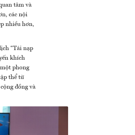
 quan tâm và
ơn, các nội
ẹp nhiều hơn,
dịch “Tái nạp
yến khích
ư một phong
ập thể từ
 cộng đồng và