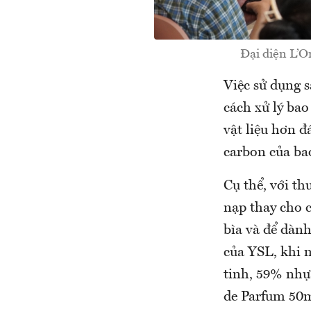
Đại diện L’Or
Việc sử dụng 
cách xử lý bao
vật liệu hơn đ
carbon của ba
Cụ thể, với t
nạp thay cho 
bìa và để dành
của YSL, khi 
tinh, 59% nhựa
de Parfum 50m