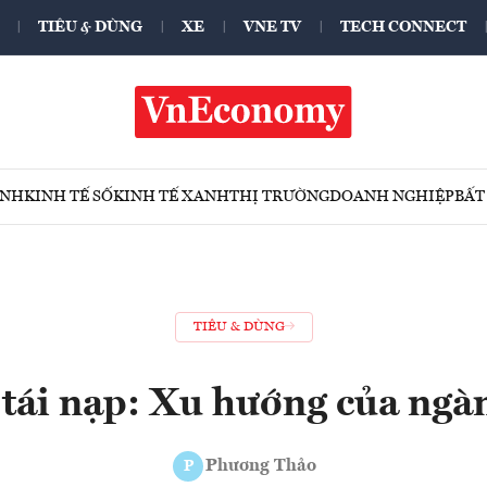
TIÊU & DÙNG
XE
VNE TV
TECH CONNECT
ÍNH
KINH TẾ SỐ
KINH TẾ XANH
THỊ TRƯỜNG
DOANH NGHIỆP
BẤT
TIÊU & DÙNG
tái nạp: Xu hướng của ngà
Phương Thảo
P