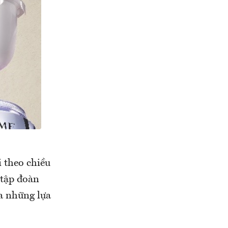
i theo chiều
 tập đoàn
a những lựa