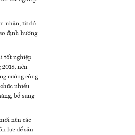
n nhận, từ đó
heo định hướng
i tốt nghiệp
 2018, nên
tăng cường công
ổ chức nhiều
năng, bổ sung
 mới nên các
ồn lực để sẵn