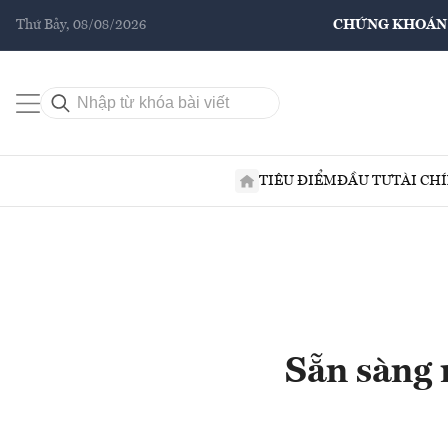
Thứ Bảy, 08/08/2026
CHỨNG KHOÁN
TIÊU ĐIỂM
ĐẦU TƯ
TÀI CH
Sẵn sàng 