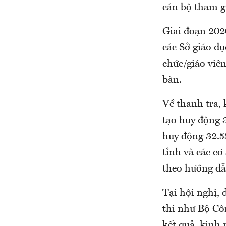
cán bộ tham gi
Giai đoạn 202
các Sở giáo dụ
chức/giáo viên
bàn.
Về thanh tra, 
tạo huy động 3
huy động 32.55
tỉnh và các cơ
theo hướng dẫ
Tại hội nghị, 
thi như Bộ Côn
kết quả, kinh 