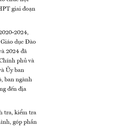
THPT giai đoạn
 2020-2024,
 Giáo dục Đào
và 2024 đã
 Chính phủ và
và Ủy ban
bộ, ban ngành
ơng đến địa
 tra, kiểm tra
hình, góp phần