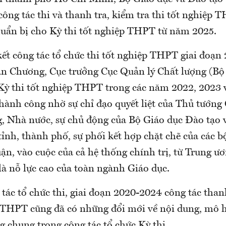
công tác thi và thanh tra, kiểm tra thi tốt nghiệp 
uẩn bị cho Kỳ thi tốt nghiệp THPT từ năm 2025.
kết công tác tổ chức thi tốt nghiệp THPT giai đoạn
 Chương, Cục trưởng Cục Quản lý Chất lượng (Bộ
t Kỳ thi tốt nghiệp THPT trong các năm 2022, 2023 
thành công nhờ sự chỉ đạo quyết liệt của Thủ tướng
, Nhà nước, sự chủ động của Bộ Giáo dục Đào tạo 
ỉnh, thành phố, sự phối kết hợp chặt chẽ của các 
ận, vào cuộc của cả hệ thống chính trị, từ Trung ư
là nỗ lực cao của toàn ngành Giáo dục.
tác tổ chức thi, giai đoạn 2020-2024 công tác thanh
p THPT cũng đã có những đổi mới về nội dung, mô 
 chung trong công tác tổ chức Kỳ thi.