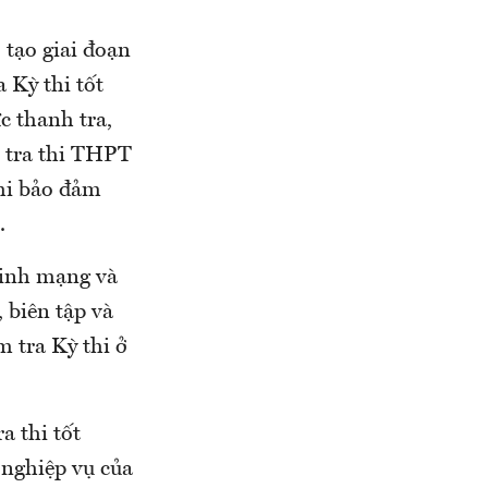
tạo giai đoạn
 Kỳ thi tốt
c thanh tra,
m tra thi THPT
thi bảo đảm
.
ninh mạng và
 biên tập và
m tra Kỳ thi ở
a thi tốt
 nghiệp vụ của