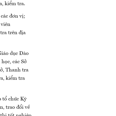
, kiểm tra.
các đơn vị;
 viên
tra trên địa
 Giáo dục Đào
 học, các Sở
Sở, Thanh tra
ra, kiểm tra
p tổ chức Kỳ
n, trao đổi về
thi tốt nghiệp