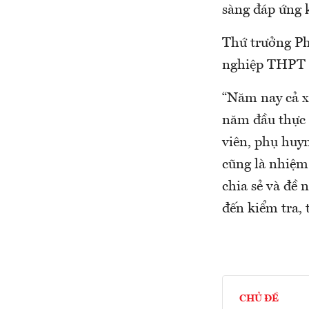
sàng đáp ứng k
Thứ trưởng Ph
nghiệp THPT t
“Năm nay cả x
năm đầu thực 
viên, phụ huyn
cũng là nhiệm
chia sẻ và đề 
đến kiểm tra, 
CHỦ ĐỀ