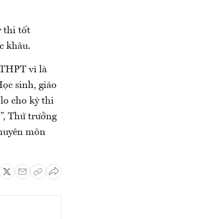
thi tốt
c khâu.
 THPT vì là
ọc sinh, giáo
lo cho kỳ thi
”, Thứ trưởng
 chuyên môn