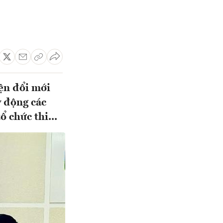
ện đổi mới
y động các
 chức thi...