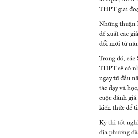
THPT giai đo
Những thuận l
đề xuất các g
đổi mới từ nă
Trong đó, các 
THPT sẽ có nh
ngay từ đầu nă
tác dạy và học
cuộc đánh giá 
kiến thức để t
Kỳ thi tốt ng
địa phương đã 