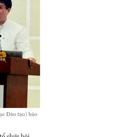
ục Đào tạo) báo
tổ chức hội