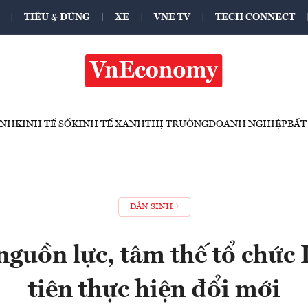
TIÊU & DÙNG
XE
VNE TV
TECH CONNECT
ÍNH
KINH TẾ SỐ
KINH TẾ XANH
THỊ TRƯỜNG
DOANH NGHIỆP
BẤT
DÂN SINH
nguồn lực, tâm thế tổ chức 
tiên thực hiện đổi mới