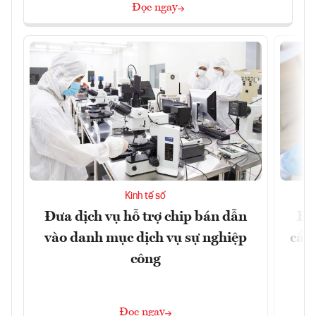
Đọc ngay
Kinh tế số
Đưa dịch vụ hỗ trợ chip bán dẫn
EU
vào danh mục dịch vụ sự nghiệp
cầu
công
Đọc ngay