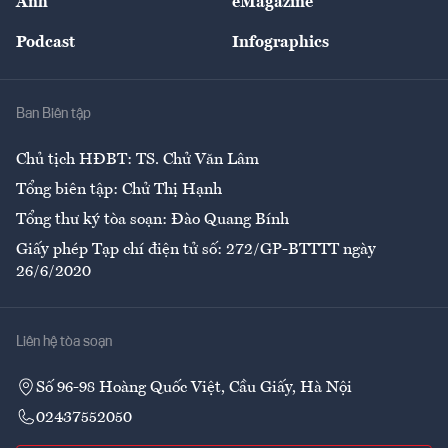
Ảnh
eMagazine
Đẹp +
An sinh
Podcast
Infographics
Giải trí
Y tế
Nhà
Ban Biên tập
Ẩm thực
Chủ tịch HĐBT: TS. Chử Văn Lâm
Tổng biên tập: Chử Thị Hạnh
Tổng thư ký tòa soạn: Đào Quang Bính
Giấy phép Tạp chí điện tử số: 272/GP-BTTTT ngày
26/6/2020
Liên hệ tòa soạn
Số 96-98 Hoàng Quốc Việt, Cầu Giấy, Hà Nội
02437552050