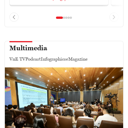
Multimedia
VnE TV
Podcast
Infographics
eMagazine