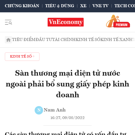
CHỨNG KHOÁN
TIÊU & DÙNG
XE
VNE TV
TECH CO
TIÊU ĐIỂM
ĐẦU TƯ
TÀI CHÍNH
KINH TẾ SỐ
KINH TẾ XANH
KINH TẾ SỐ
Sàn thương mại điện tử nước
ngoài phải bổ sung giấy phép kinh
doanh
Nam Anh
N
16:27, 09/08/2022
Các sàn thương mại điện tử có vốn đầu tư