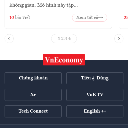
không gian. Mô hình này tập...
10
bài viết
Xem tất cả
2
1
2
3
4
Chứng khoán
Tiêu & Dùng
Xe
VnE TV
Tech Connect
English ++