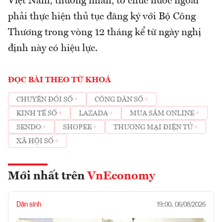
Việt Nam, thương nhân, tổ chức nước ngoài
phải thực hiện thủ tục đăng ký với Bộ Công
Thương trong vòng 12 tháng kể từ ngày nghị
định này có hiệu lực.
ĐỌC BÀI THEO TỪ KHOÁ
CHUYỂN ĐỔI SỐ
CÔNG DÂN SỐ
KINH TẾ SỐ
LAZADA
MUA SẮM ONLINE
SENDO
SHOPEE
THƯƠNG MẠI ĐIỆN TỬ
XÃ HỘI SỐ
Mới nhất trên
VnEconomy
Dân sinh
19:00, 06/08/2026