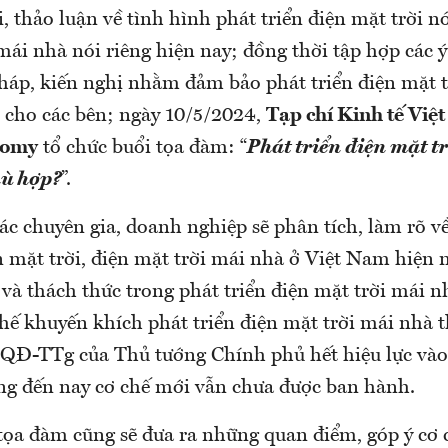
 thảo luận về tình hình phát triển điện mặt trời n
mái nhà nói riêng hiện nay; đồng thời tập hợp các 
 pháp, kiến nghị nhằm đảm bảo phát triển điện mặt 
h cho các bên; ngày 10/5/2024,
Tạp chí Kinh tế Việt
nomy
tổ chức buổi tọa đàm: “
Phát triển điện mặt t
hù hợp?
”.
ác chuyên gia, doanh nghiệp sẽ phân tích, làm rõ v
n mặt trời, điện mặt trời mái nhà ở Việt Nam hiện 
và thách thức trong phát triển điện mặt trời mái nh
hế khuyến khích phát triển điện mặt trời mái nhà 
QĐ-TTg của Thủ tướng Chính phủ hết hiệu lực vào
ng đến nay cơ chế mới vẫn chưa được ban hành.
i tọa đàm cũng sẽ đưa ra những quan điểm, góp ý cơ