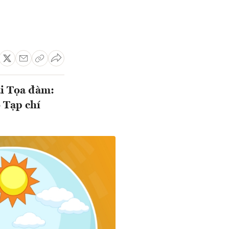
ại Tọa đàm:
 Tạp chí