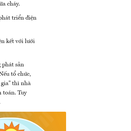
ữa cháy.
phát triển điện
n kết với lưới
 phát sản
Nếu tổ chức,
gia” thì nhà
 toán. Tuy
.