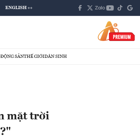
ENGLISH ++
 ĐỘNG SẢN
THẾ GIỚI
DÂN SINH
n mặt trời
?"