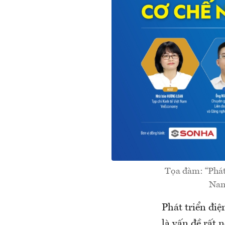
Tọa đàm: “Phát 
Nam
Phát triển điệ
là vấn đề rất 