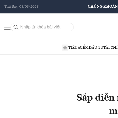
Thứ Bảy, 08/08/2026
CHỨNG KHOÁN
TIÊU ĐIỂM
ĐẦU TƯ
TÀI CH
Sắp diễn 
m