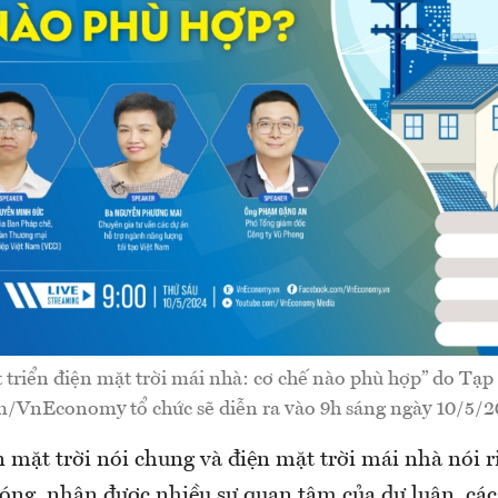
triển điện mặt trời mái nhà: cơ chế nào phù hợp” do Tạp 
/VnEconomy tổ chức sẽ diễn ra vào 9h sáng ngày 10/5/2
n mặt trời nói chung và điện mặt trời mái nhà nói 
nóng, nhận được nhiều sự quan tâm của dư luận, các