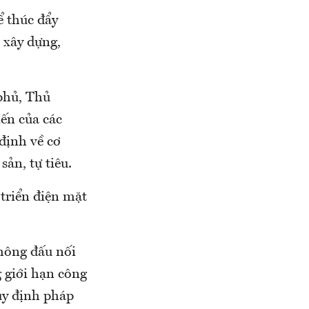
ể thúc đẩy
 xây dựng,
phủ, Thủ
ến của các
định về cơ
ản, tự tiêu.
 triển điện mặt
không đấu nối
g giới hạn công
uy định pháp