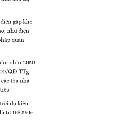
 điện gặp khó
ạo, như điện
 pháp quan
 tầm nhìn 2050
 500/QĐ-TTg
 các tòa nhà
tiêu
trời dự kiến
à từ 168.594-