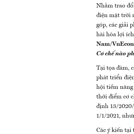
Nhằm trao đổi,
điện mặt trời 
góp, các giải
hài hòa lợi íc
Nam/VnEco
Cơ chế nào p
Tại tọa đàm, c
phát triển điệ
hội tiềm năng 
thời điểm cơ c
định 13/2020/
1/1/2021, như
Các ý kiến tạ