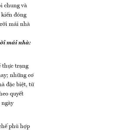
ói chung và
ý kiến đóng
trời mái nhà
rời mái nhà:
ề thực trạng
nay; những cơ
à đặc biệt, từ
theo quyết
 ngày
 chế phù hợp