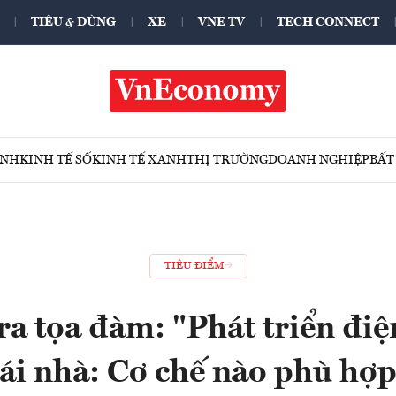
TIÊU & DÙNG
XE
VNE TV
TECH CONNECT
ÍNH
KINH TẾ SỐ
KINH TẾ XANH
THỊ TRƯỜNG
DOANH NGHIỆP
BẤT
TIÊU ĐIỂM
ra tọa đàm: "Phát triển điệ
ái nhà: Cơ chế nào phù hợp