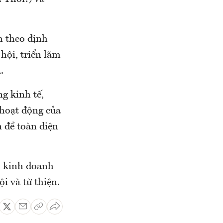
h theo định
 hội, triển lãm
.
g kinh tế,
 hoạt động của
n đề toàn diện
án kinh doanh
i và từ thiện.