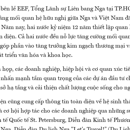
 bên lề EEF, Tổng Lãnh sự Liên bang Nga tại TP.
ằng mối quan hệ hữu nghị giữa Nga và Việt Nam đã
 Năm nay, hai nước kỷ niệm 12 năm thiết lập quan 
àn diện. Cả hai nước đều nỗ lực tăng cường mối qua
ỉ góp phần vào tăng trưởng kim ngạch thương mại v
t triển văn hóa và khoa học.
n họp, các doanh nghiệp, hiệp hội và cơ quan xúc t
 nhấn mạnh tầm quan trọng của các dự án đầu tư
sở hạ tầng và cải thiện chất lượng cuộc sống cho n
iện cũng cung cấp thông tin toàn diện về hệ sinh th
à cơ hội hợp tác cho các doanh nghiệp qua những s
 tế Quốc tế St. Petersburg, Diễn đàn Kinh tế Phươ
Nga, Diễn đàn Du lịch Nga "Let's Travel!” (Du Lịch