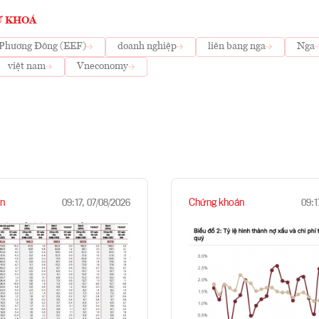
Ừ KHOÁ
 Phương Đông (EEF)
doanh nghiệp
liên bang nga
Nga
việt nam
Vneconomy
n
Chứng khoán
09:17, 07/08/2026
09:1