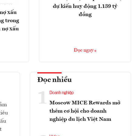
dự kiến huy động 1.139 tỷ
 nợ xấu
đồng
g trong
 nợ xấu
Đọc ngay
Đọc nhiều
1
Doanh nghiệp
Moscow MICE Rewards mở
iảm
thêm cơ hội cho doanh
tiêu
nghiệp du lịch Việt Nam
đấu
t