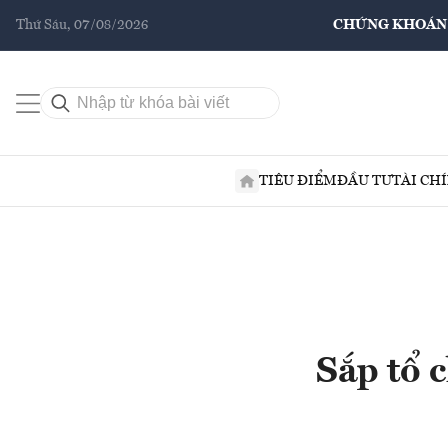
Thứ Sáu, 07/08/2026
CHỨNG KHOÁN
TIÊU ĐIỂM
ĐẦU TƯ
TÀI CH
Sắp tổ 