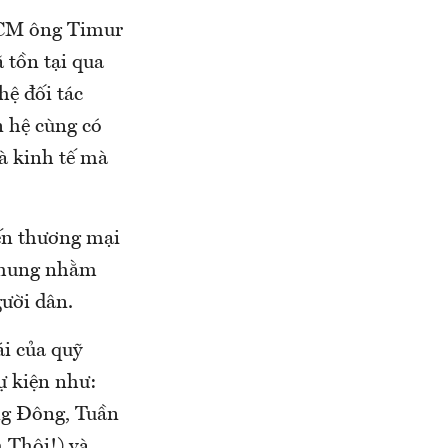
HCM ông Timur
 tồn tại qua
hệ đối tác
n hệ cùng có
à kinh tế mà
iến thương mại
 chung nhằm
gười dân.
ái của quỹ
ự kiện như:
ng Đông, Tuần
 Thôi!) và