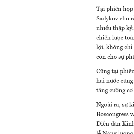
Tại phiên họp
Sadykov cho r
nhiều thập kỷ.
chiến lược to
lợi, không ch
còn cho sự phá
Cũng tại phiê
hai nước cũng
tăng cường cơ 
Ngoài ra, sự k
Roscongress v
Diễn đàn Kinh
lễ Năng lượng 