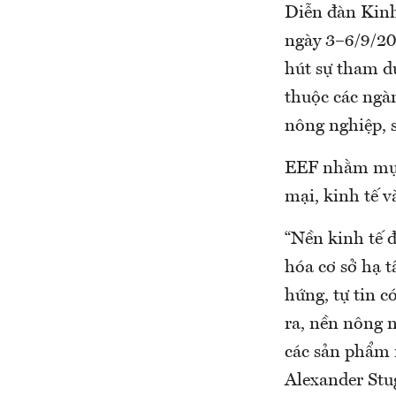
Diễn đàn Kinh
ngày 3–6/9/20
hút sự tham d
thuộc các ngàn
nông nghiệp, s
EEF nhằm mục 
mại, kinh tế 
“Nền kinh tế 
hóa cơ sở hạ 
hứng, tự tin c
ra, nền nông 
các sản phẩm n
Alexander Stu