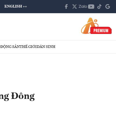
ENGLISH ++
 ĐỘNG SẢN
THẾ GIỚI
DÂN SINH
ơng Đông