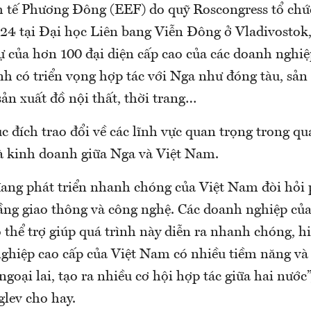
 tế Phương Đông (EEF) do quỹ Roscongress tổ chức 
24 tại Đại học Liên bang Viễn Đông ở Vladivostok,
ự của hơn 100 đại diện cấp cao của các doanh nghi
h có triển vọng hợp tác với Nga như đóng tàu, sản 
ản xuất đồ nội thất, thời trang…
đích trao đổi về các lĩnh vực quan trọng trong q
và kinh doanh giữa Nga và Việt Nam.
đang phát triển nhanh chóng của Việt Nam đòi hỏi 
tầng giao thông và công nghệ. Các doanh nghiệp củ
ó thể trợ giúp quá trình này diễn ra nhanh chóng, h
nghiệp cao cấp của Việt Nam có nhiều tiềm năng và
goại lai, tạo ra nhiều cơ hội hợp tác giữa hai nước”
glev cho hay.