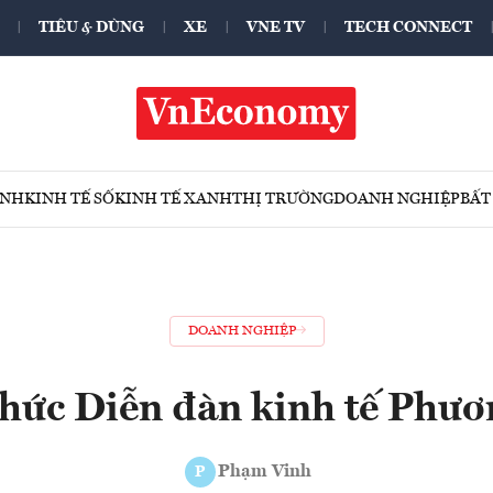
TIÊU & DÙNG
XE
VNE TV
TECH CONNECT
ÍNH
KINH TẾ SỐ
KINH TẾ XANH
THỊ TRƯỜNG
DOANH NGHIỆP
BẤT
DOANH NGHIỆP
chức Diễn đàn kinh tế Phư
Phạm Vinh
P