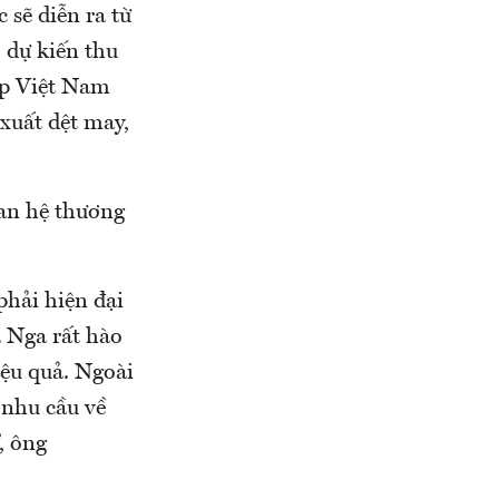
sẽ diễn ra từ
 dự kiến thu
ệp Việt Nam
xuất dệt may,
uan hệ thương
phải hiện đại
a Nga rất hào
iệu quả. Ngoài
 nhu cầu về
, ông