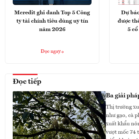
Mcredit ghi danh Top 5 Công
Dự báo
ty tài chính tiêu dùng uy tín
được th
năm 2026
5 cổ
Đọc ngay
Đọc tiếp
Ba giải phá
Thị trường xu
như gạo, cà p
xuất khẩu nôn
vượt mốc 74 t