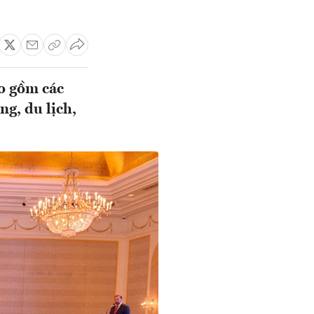
ao gồm các
ng, du lịch,