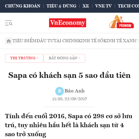
CHỨNG KHOÁN
TIÊU & DÙNG
XE
VNE TV
TECH CO
TIÊU ĐIỂM
ĐẦU TƯ
TÀI CHÍNH
KINH TẾ SỐ
KINH TẾ XANH
THỊ TRƯỜNG
BẤT ĐỘNG SẢN
Sapa có khách sạn 5 sao đầu tiên
Bảo Anh
B
11:30, 22/09/2017
Tính đến cuối 2016, Sapa có 298 cơ sở lưu
trú, tuy nhiên hầu hết là khách sạn từ 4
sao trở xuống