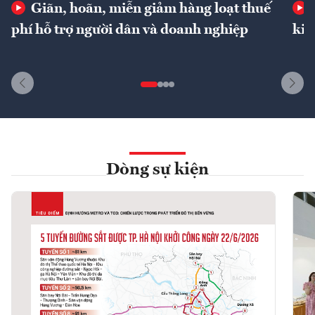
Giãn, hoãn, miễn giảm hàng loạt thuế
phí hỗ trợ người dân và doanh nghiệp
kin
Dòng sự kiện