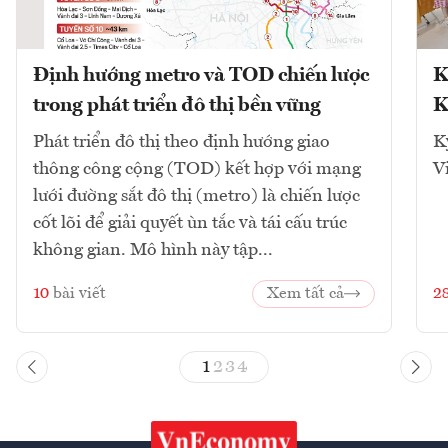
Định hướng metro và TOD chiến lược
K
trong phát triển đô thị bền vững
K
Phát triển đô thị theo định hướng giao
K
thông công cộng (TOD) kết hợp với mạng
V
lưới đường sắt đô thị (metro) là chiến lược
cốt lõi để giải quyết ùn tắc và tái cấu trúc
không gian. Mô hình này tập...
10
bài viết
Xem tất cả
2
1
2
3
4