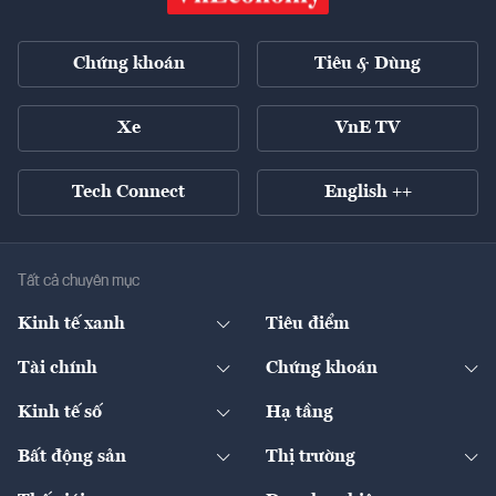
Chứng khoán
Tiêu & Dùng
Xe
VnE TV
Tech Connect
English ++
Tất cả chuyên mục
Kinh tế xanh
Tiêu điểm
Chuyển động xanh
Tài chính
Chứng khoán
Pháp lý
Ngân hàng
Doanh nghiệp niêm yết
Kinh tế số
Hạ tầng
Thương hiệu xanh
Thị trường vốn
Thị trường
Sản phẩm - Thị trường
Bất động sản
Thị trường
Diễn đàn
Thuế
Đầu tư
Tài sản số
Chính sách
Xuất nhập khẩu