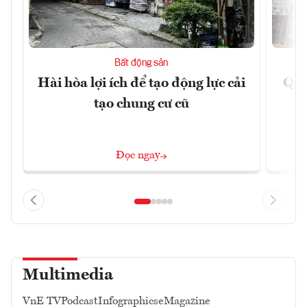
Bất động sản
Hài hòa lợi ích để tạo động lực cải
Quả
tạo chung cư cũ
Đọc ngay
Multimedia
VnE TV
Podcast
Infographics
eMagazine