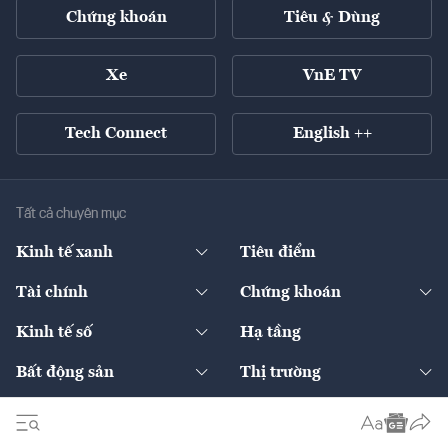
Chứng khoán
Tiêu & Dùng
Xe
VnE TV
Tech Connect
English ++
Tất cả chuyên mục
Kinh tế xanh
Tiêu điểm
Chuyển động xanh
Tài chính
Chứng khoán
Pháp lý
Ngân hàng
Doanh nghiệp niêm yết
Kinh tế số
Hạ tầng
Thương hiệu xanh
Thị trường vốn
Thị trường
Sản phẩm - Thị trường
Bất động sản
Thị trường
Diễn đàn
Thuế
Đầu tư
Tài sản số
Chính sách
Xuất nhập khẩu
Thế giới
Doanh nghiệp
Bảo hiểm
Quốc tế
Dịch vụ số
Thị trường
Khung pháp lý
Kinh tế
Chuyển động