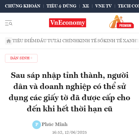
CHỨNG KHOÁN
TIÊU & DÙNG
XE
VNE TV
TECH CO
TIÊU ĐIỂM
ĐẦU TƯ
TÀI CHÍNH
KINH TẾ SỐ
KINH TẾ XANH
DÂN SINH
Sau sáp nhập tỉnh thành, người
dân và doanh nghiệp có thể sử
dụng các giấy tờ đã được cấp cho
đến khi hết thời hạn cũ
Phúc Minh
P
16:52, 12/06/2025