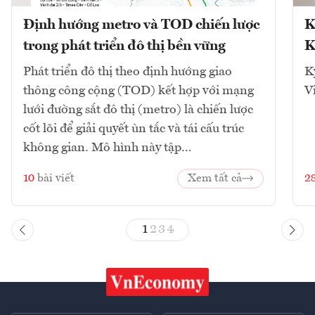
Định hướng metro và TOD chiến lược
K
trong phát triển đô thị bền vững
K
Phát triển đô thị theo định hướng giao
K
thông công cộng (TOD) kết hợp với mạng
V
lưới đường sắt đô thị (metro) là chiến lược
cốt lõi để giải quyết ùn tắc và tái cấu trúc
không gian. Mô hình này tập...
10
bài viết
Xem tất cả
2
1
2
3
4