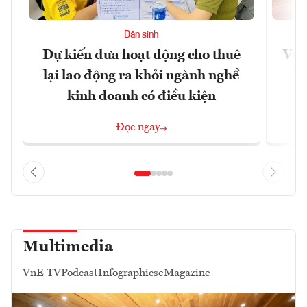
Dân sinh
Dự kiến đưa hoạt động cho thuê
Vươ
lại lao động ra khỏi ngành nghề
Họ
kinh doanh có điều kiện
Đọc ngay
Multimedia
VnE TV
Podcast
Infographics
eMagazine