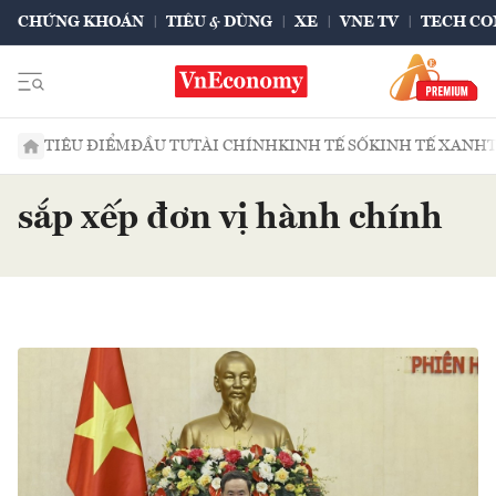
CHỨNG KHOÁN
TIÊU & DÙNG
XE
VNE TV
TECH CO
TIÊU ĐIỂM
ĐẦU TƯ
TÀI CHÍNH
KINH TẾ SỐ
KINH TẾ XANH
sắp xếp đơn vị hành chính