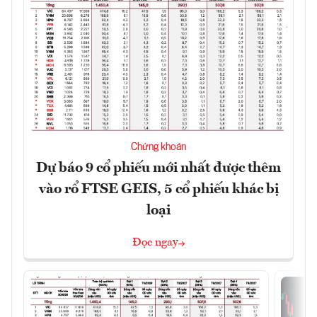
Chứng khoán
Dự báo 9 cổ phiếu mới nhất được thêm
vào rổ FTSE GEIS, 5 cổ phiếu khác bị
loại
Đọc ngay