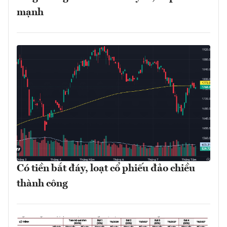
mạnh
Có tiền bắt đáy, loạt cổ phiếu đảo chiều
thành công