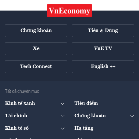
Chứng khoán
Tiêu & Dùng
Xe
VnE TV
Tech Connect
English ++
Tất cả chuyên mục
Kinh tế xanh
Tiêu điểm
Chuyển động xanh
Tài chính
Chứng khoán
Pháp lý
Ngân hàng
Doanh nghiệp niêm yết
Kinh tế số
Hạ tầng
Thương hiệu xanh
Thị trường vốn
Thị trường
Sản phẩm - Thị trường