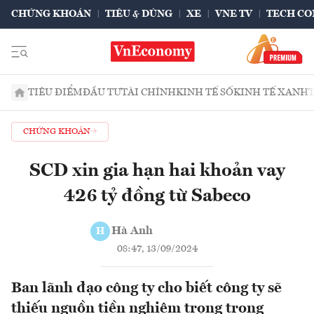
CHỨNG KHOÁN
TIÊU & DÙNG
XE
VNE TV
TECH CO
TIÊU ĐIỂM
ĐẦU TƯ
TÀI CHÍNH
KINH TẾ SỐ
KINH TẾ XANH
CHỨNG KHOÁN
SCD xin gia hạn hai khoản vay
426 tỷ đồng từ Sabeco
Hà Anh
H
08:47, 13/09/2024
Ban lãnh đạo công ty cho biết công ty sẽ
thiếu nguồn tiền nghiêm trọng trong