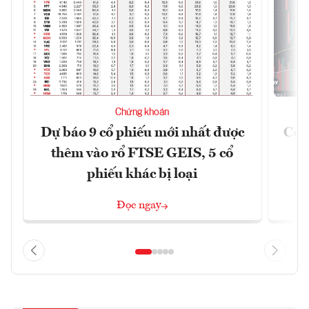
Chứng khoán
Dự báo 9 cổ phiếu mới nhất được
Có t
thêm vào rổ FTSE GEIS, 5 cổ
phiếu khác bị loại
Đọc ngay