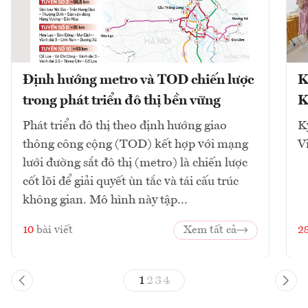
Định hướng metro và TOD chiến lược
K
trong phát triển đô thị bền vững
K
Phát triển đô thị theo định hướng giao
K
thông công cộng (TOD) kết hợp với mạng
V
lưới đường sắt đô thị (metro) là chiến lược
cốt lõi để giải quyết ùn tắc và tái cấu trúc
không gian. Mô hình này tập...
10
bài viết
Xem tất cả
2
1
2
3
4