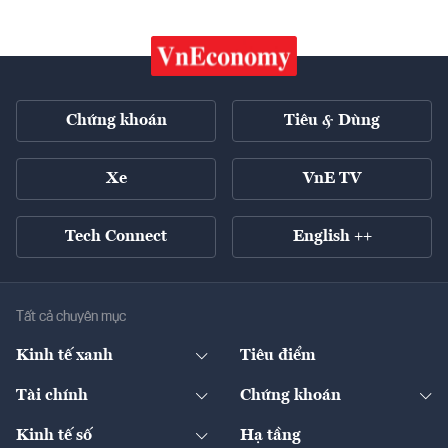
Chứng khoán
Tiêu & Dùng
Xe
VnE TV
Tech Connect
English ++
Tất cả chuyên mục
Kinh tế xanh
Tiêu điểm
Chuyển động xanh
Tài chính
Chứng khoán
Pháp lý
Ngân hàng
Doanh nghiệp niêm yết
Kinh tế số
Hạ tầng