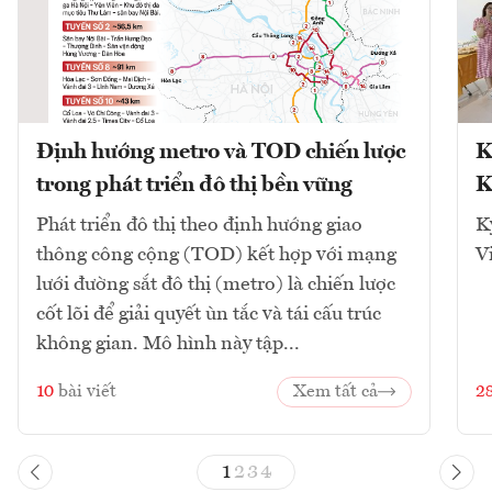
Định hướng metro và TOD chiến lược
K
trong phát triển đô thị bền vững
K
Phát triển đô thị theo định hướng giao
K
thông công cộng (TOD) kết hợp với mạng
V
lưới đường sắt đô thị (metro) là chiến lược
cốt lõi để giải quyết ùn tắc và tái cấu trúc
không gian. Mô hình này tập...
10
bài viết
Xem tất cả
2
1
2
3
4