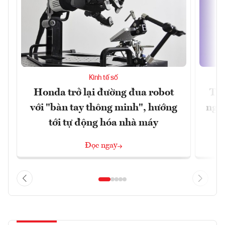
Kinh tế số
Honda trở lại đường đua robot
Thủ
với "bàn tay thông minh", hướng
nghẽ
tới tự động hóa nhà máy
Đọc ngay