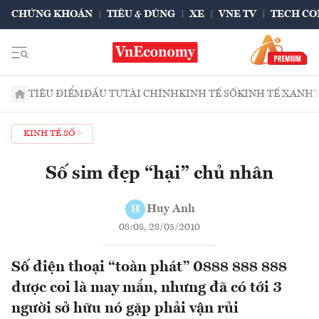
CHỨNG KHOÁN
TIÊU & DÙNG
XE
VNE TV
TECH CO
TIÊU ĐIỂM
ĐẦU TƯ
TÀI CHÍNH
KINH TẾ SỐ
KINH TẾ XANH
KINH TẾ SỐ
Số sim đẹp “hại” chủ nhân
Huy Anh
H
08:08, 28/05/2010
Số điện thoại “toàn phát” 0888 888 888
được coi là may mắn, nhưng đã có tới 3
người sở hữu nó gặp phải vận rủi