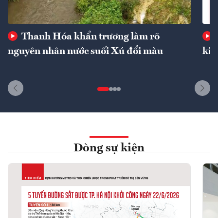
Thanh Hóa khẩn trương làm rõ
nguyên nhân nước suối Xú đổi màu
kin
Dòng sự kiện