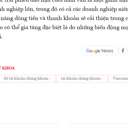
c trái phiếu đáo hạn cuối năm vẫn là một gánh nặn
nh nghiệp lớn, trong đó có cả các doanh nghiệp niê
năng dòng tiền và thanh khoản sẽ cải thiện trong c
ro có thể gia tăng đặc biệt là do những biến động m
i.
Ừ KHOÁ
Số tài khoản chứng khoán
tài khoản chứng khoán
Vnecon