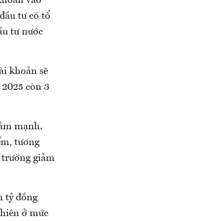
 khoản vào
đầu tư có tổ
ầu tư nước
ài khoản sẽ
 2025 còn 3
giảm mạnh.
ểm, tương
ị trường giảm
n tỷ đồng
 phiên ở mức