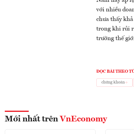
Năm nay áp lự
với nhiều doa
chưa thấy khả 
trong khi rủi 
trường thế giớ
ĐỌC BÀI THEO T
chứng khoán
Mới nhất trên
VnEconomy