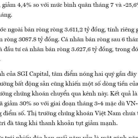
g, giảm 4,4% so với mức bình quân tháng 7 và -25,
háng.
c ngoài bán ròng ròng 3.611,2 tỷ đồng, tính riêng 
n ròng 3087.8 tỷ đồng. Cá nhân bán ròng sau 6 thán
 đầu tư cá nhân bán ròng 3.627,6 tỷ đồng, trong đ
.
h của SGI Capital, tâm điểm nóng hai quý gần đây
rường bất động sản cũng khiến một số dòng tiền củ
rường chứng khoán chuyển qua kênh này. Kết quả là g
đã giảm 30% so với giai đoạn tháng 3-4 mặc dù VN
 điểm số. Thị trường chứng khoán Việt Nam chưa t
trì đà tăng khi thanh khoản tụt giảm mạnh.