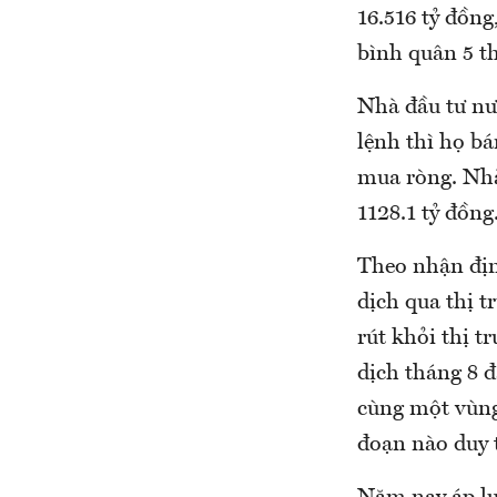
16.516 tỷ đồn
bình quân 5 t
Nhà đầu tư nướ
lệnh thì họ bá
mua ròng. Nhà
1128.1 tỷ đồng
Theo nhận địn
dịch qua thị t
rút khỏi thị t
dịch tháng 8 
cùng một vùng
đoạn nào duy 