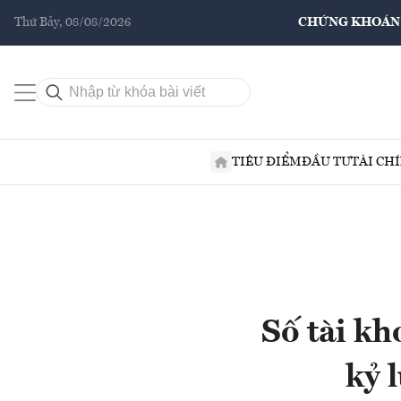
Thứ Bảy, 08/08/2026
CHỨNG KHOÁN
TIÊU ĐIỂM
ĐẦU TƯ
TÀI CH
Số tài kh
kỷ 