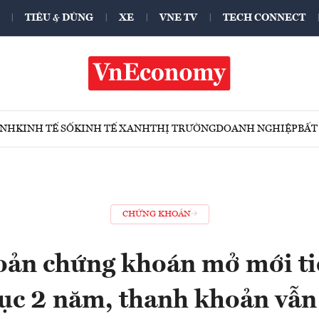
TIÊU & DÙNG
XE
VNE TV
TECH CONNECT
ÍNH
KINH TẾ SỐ
KINH TẾ XANH
THỊ TRƯỜNG
DOANH NGHIỆP
BẤT
CHỨNG KHOÁN
oản chứng khoán mở mới ti
lục 2 năm, thanh khoản vẫn