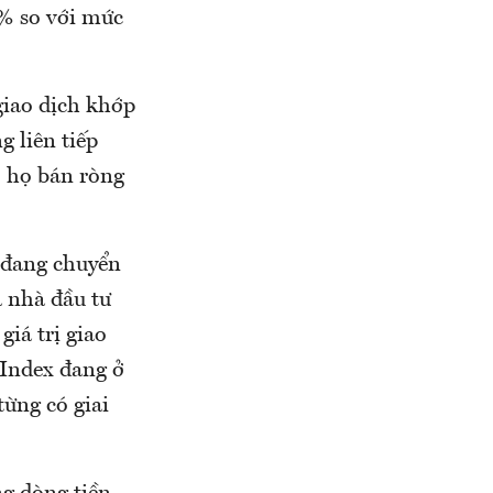
6% so với mức
giao dịch khớp
g liên tiếp
ó họ bán ròng
 đang chuyển
a nhà đầu tư
iá trị giao
-Index đang ở
ừng có giai