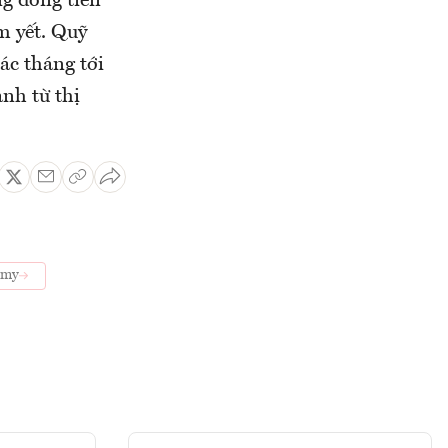
g dòng tiền
m yết. Quỹ
ác tháng tới
ạnh từ thị
omy