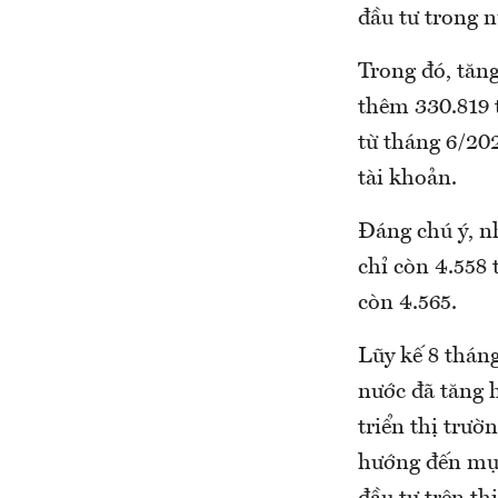
đầu tư trong n
Trong đó, tăn
thêm 330.819 
từ tháng 6/202
tài khoản.
Đáng chú ý, n
chỉ còn 4.558 
còn 4.565.
Lũy kế 8 thán
nước đã tăng h
triển thị trư
hướng đến mục