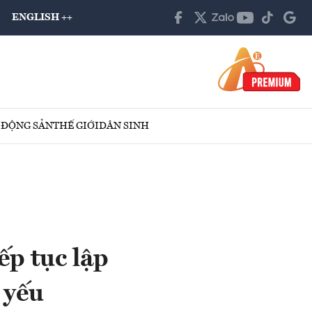
ENGLISH ++
 ĐỘNG SẢN
THẾ GIỚI
DÂN SINH
ếp tục lập
 yếu