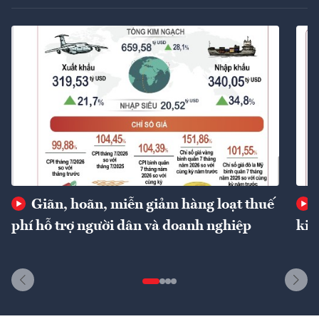
Giãn, hoãn, miễn giảm hàng loạt thuế
phí hỗ trợ người dân và doanh nghiệp
kin