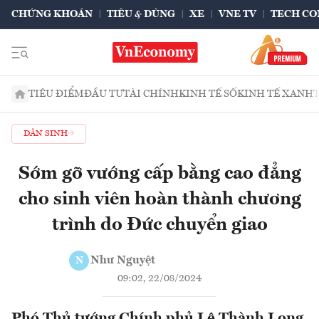
CHỨNG KHOÁN
TIÊU & DÙNG
XE
VNE TV
TECH CO
TIÊU ĐIỂM
ĐẦU TƯ
TÀI CHÍNH
KINH TẾ SỐ
KINH TẾ XANH
DÂN SINH
Sớm gỡ vướng cấp bằng cao đẳng
cho sinh viên hoàn thành chương
trình do Đức chuyển giao
Như Nguyệt
N
09:02, 22/08/2024
Phó Thủ tướng Chính phủ Lê Thành Long