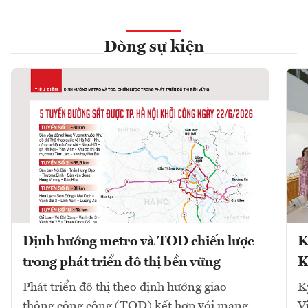
Dòng sự kiện
Định hướng metro và TOD chiến lược
K
trong phát triển đô thị bền vững
K
Phát triển đô thị theo định hướng giao
K
thông công cộng (TOD) kết hợp với mạng
V