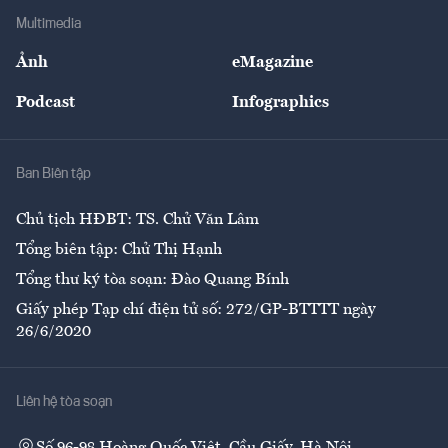
Địa phương
Thị trường
Bảo hiểm
Multimedia
Sự kiện
Nhân lực
Ảnh
eMagazine
Đẹp +
An sinh
Podcast
Infographics
Giải trí
Y tế
Nhà
Ban Biên tập
Ẩm thực
Chủ tịch HĐBT: TS. Chử Văn Lâm
Tổng biên tập: Chử Thị Hạnh
Tổng thư ký tòa soạn: Đào Quang Bính
Giấy phép Tạp chí điện tử số: 272/GP-BTTTT ngày
26/6/2020
Liên hệ tòa soạn
Số 96-98 Hoàng Quốc Việt, Cầu Giấy, Hà Nội