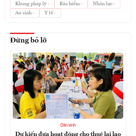
Khung pháp lý
Bảo hiểm
Nhân lực
An sinh
Y tế
Đừng bỏ lỡ
Dân sinh
Dự kiến đưa hoạt động cho thuê lại lao