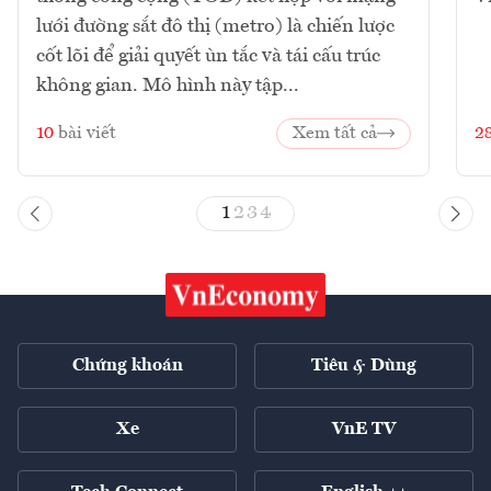
lưới đường sắt đô thị (metro) là chiến lược
cốt lõi để giải quyết ùn tắc và tái cấu trúc
không gian. Mô hình này tập...
10
bài viết
Xem tất cả
2
1
2
3
4
Chứng khoán
Tiêu & Dùng
Xe
VnE TV