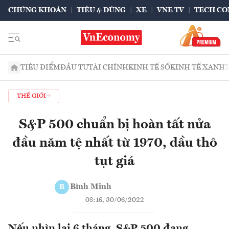
CHỨNG KHOÁN
TIÊU & DÙNG
XE
VNE TV
TECH CO
TIÊU ĐIỂM
ĐẦU TƯ
TÀI CHÍNH
KINH TẾ SỐ
KINH TẾ XANH
THẾ GIỚI
S&P 500 chuẩn bị hoàn tất nửa
đầu năm tệ nhất từ 1970, dầu thô
tụt giá
Bình Minh
B
08:16, 30/06/2022
Nếu nhìn lại 6 tháng, S&P 500 đang