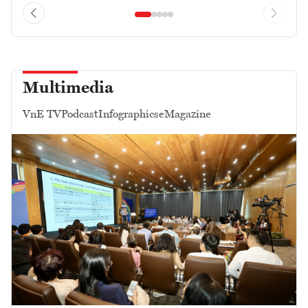
Multimedia
VnE TV
Podcast
Infographics
eMagazine