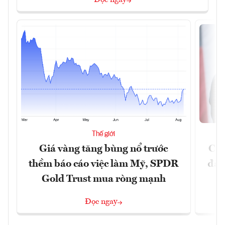
Đọc ngay
Thế giới
Giá vàng tăng bùng nổ trước
Chí
thềm báo cáo việc làm Mỹ, SPDR
đã 
Gold Trust mua ròng mạnh
Đọc ngay