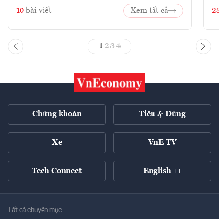
10
bài viết
Xem tất cả
2
1
2
3
4
Chứng khoán
Tiêu & Dùng
Xe
VnE TV
Tech Connect
English ++
Tất cả chuyên mục