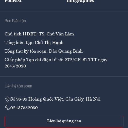
Podcast
Infographics
Giải trí
Y tế
Nhà
Ban Biên tập
Ẩm thực
Chủ tịch HĐBT: TS. Chử Văn Lâm
Tổng biên tập: Chử Thị Hạnh
Tổng thư ký tòa soạn: Đào Quang Bính
Giấy phép Tạp chí điện tử số: 272/GP-BTTTT ngày
26/6/2020
Liên hệ tòa soạn
Số 96-98 Hoàng Quốc Việt, Cầu Giấy, Hà Nội
02437552050
Liên hệ quảng cáo