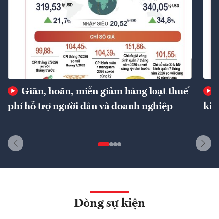
Giãn, hoãn, miễn giảm hàng loạt thuế
phí hỗ trợ người dân và doanh nghiệp
kin
Dòng sự kiện