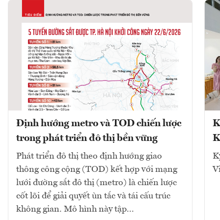
Định hướng metro và TOD chiến lược
K
trong phát triển đô thị bền vững
K
Phát triển đô thị theo định hướng giao
K
thông công cộng (TOD) kết hợp với mạng
V
lưới đường sắt đô thị (metro) là chiến lược
cốt lõi để giải quyết ùn tắc và tái cấu trúc
không gian. Mô hình này tập...