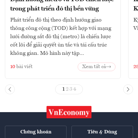
trong phát triển đô thị bền vững
K
Phát triển đô thị theo định hướng giao
K
thông công cộng (TOD) kết hợp với mạng
V
lưới đường sắt đô thị (metro) là chiến lược
cốt lõi để giải quyết ùn tắc và tái cấu trúc
không gian. Mô hình này tập...
10
bài viết
Xem tất cả
2
1
2
3
4
Chứng khoán
Tiêu & Dùng