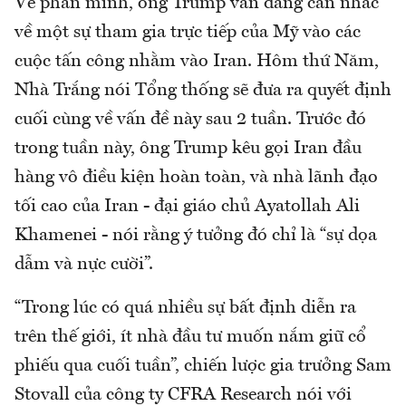
Về phần mình, ông Trump vẫn đang cân nhắc
về một sự tham gia trực tiếp của Mỹ vào các
cuộc tấn công nhằm vào Iran. Hôm thứ Năm,
Nhà Trắng nói Tổng thống sẽ đưa ra quyết định
cuối cùng về vấn đề này sau 2 tuần. Trước đó
trong tuần này, ông Trump kêu gọi Iran đầu
hàng vô điều kiện hoàn toàn, và nhà lãnh đạo
tối cao của Iran - đại giáo chủ Ayatollah Ali
Khamenei - nói rằng ý tưởng đó chỉ là “sự dọa
dẫm và nực cười”.
“Trong lúc có quá nhiều sự bất định diễn ra
trên thế giới, ít nhà đầu tư muốn nắm giữ cổ
phiếu qua cuối tuần”, chiến lược gia trưởng Sam
Stovall của công ty CFRA Research nói với