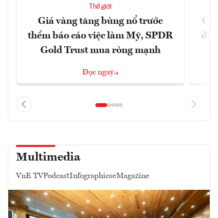
Thế giới
Giá vàng tăng bùng nổ trước
Chí
thềm báo cáo việc làm Mỹ, SPDR
đã 
Gold Trust mua ròng mạnh
Đọc ngay
Multimedia
VnE TV
Podcast
Infographics
eMagazine