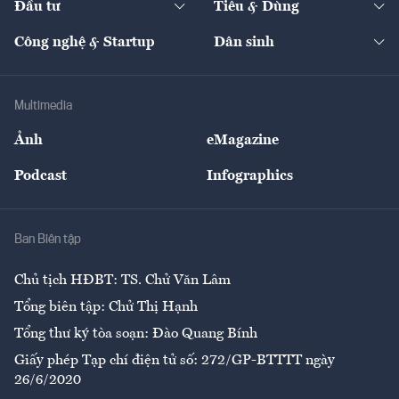
Đầu tư
Tiêu & Dùng
Quản trị số
Cafe BĐS
Thị trường
Kinh doanh
Kết nối
Tạp chí kinh tế Việt Nam
eMagazine
Nhà đầu tư
Du lịch
Công nghệ & Startup
Dân sinh
Tư vấn
Nông sản
Doanh nhân
Tư vấn Tiêu & Dùng
Infographics
Hạ tầng
Sức khỏe
Khung pháp lý
Doanh nghiệp
Địa phương
Thị trường
Bảo hiểm
Multimedia
Sự kiện
Nhân lực
Ảnh
eMagazine
Đẹp +
An sinh
Podcast
Infographics
Giải trí
Y tế
Nhà
Ban Biên tập
Ẩm thực
Chủ tịch HĐBT: TS. Chử Văn Lâm
Tổng biên tập: Chử Thị Hạnh
Tổng thư ký tòa soạn: Đào Quang Bính
Giấy phép Tạp chí điện tử số: 272/GP-BTTTT ngày
26/6/2020