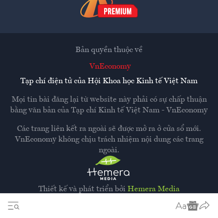
Bản quyền thuộc về
VnEconomy
Tạp chí điện tử của Hội Khoa học Kinh tế Việt Nam
Mọi tin bài đăng lại từ website này phải có sự chấp thuận
bằng văn bản của
Tạp chí Kinh tế Việt Nam - VnEconomy
Các trang liên kết ra ngoài sẽ được mở ra ở cửa sổ mới.
VnEconomy không chịu trách nhiệm nội dung các trang
ngoài.
Thiết kế và phát triển bởi
Hemera Media
Dựa trên nền tảng
Hemera AI CMS