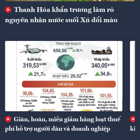
Thanh Hóa khẩn trương làm rõ
nguyên nhân nước suối Xú đổi màu
Giãn, hoãn, miễn giảm hàng loạt thuế
phí hỗ trợ người dân và doanh nghiệp
kin