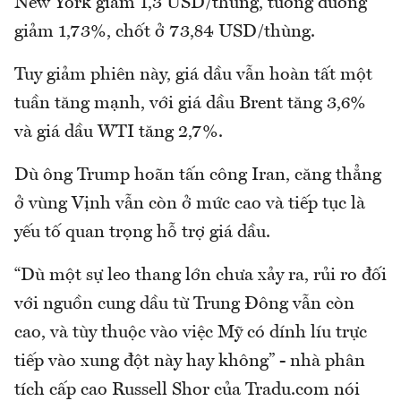
New York giảm 1,3 USD/thùng, tương đương
giảm 1,73%, chốt ở 73,84 USD/thùng.
Tuy giảm phiên này, giá dầu vẫn hoàn tất một
tuần tăng mạnh, với giá dầu Brent tăng 3,6%
và giá dầu WTI tăng 2,7%.
Dù ông Trump hoãn tấn công Iran, căng thẳng
ở vùng Vịnh vẫn còn ở mức cao và tiếp tục là
yếu tố quan trọng hỗ trợ giá dầu.
“Dù một sự leo thang lớn chưa xảy ra, rủi ro đối
với nguồn cung dầu từ Trung Đông vẫn còn
cao, và tùy thuộc vào việc Mỹ có dính líu trực
tiếp vào xung đột này hay không” - nhà phân
tích cấp cao Russell Shor của Tradu.com nói