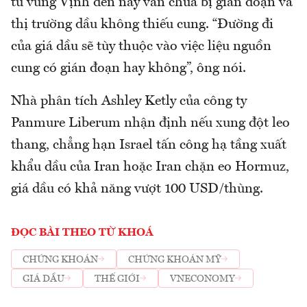
từ vùng Vịnh đến nay vẫn chưa bị gián đoạn và
thị trường dầu không thiếu cung. “Đường đi
của giá dầu sẽ tùy thuộc vào việc liệu nguồn
cung có gián đoạn hay không”, ông nói.
Nhà phân tích Ashley Ketly của công ty
Panmure Liberum nhận định nếu xung đột leo
thang, chẳng hạn Israel tấn công hạ tầng xuất
khẩu dầu của Iran hoặc Iran chặn eo Hormuz,
giá dầu có khả năng vượt 100 USD/thùng.
ĐỌC BÀI THEO TỪ KHOÁ
CHỨNG KHOÁN
CHỨNG KHOÁN MỸ
GIÁ DẦU
THẾ GIỚI
VNECONOMY