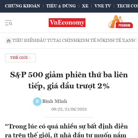
CHỨNG KHOÁN
TIÊU & DÙNG
XE
VNE TV
TECH CO
TIÊU ĐIỂM
ĐẦU TƯ
TÀI CHÍNH
KINH TẾ SỐ
KINH TẾ XANH
THẾ GIỚI
S&P 500 giảm phiên thứ ba liên
tiếp, giá dầu trượt 2%
Bình Minh
B
09:22, 21/06/2025
“Trong lúc có quá nhiều sự bất định diễn
ra trên thế giới, ít nhà đầu tư muốn nắm