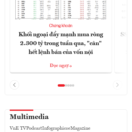
Chứng khoán
Khối ngoại đẩy mạnh mua ròng
SSI 
2.300 tỷ trong tuần qua, "cân"
hết lệnh bán của vốn nội
2/
Đọc ngay
Multimedia
VnE TV
Podcast
Infographics
eMagazine