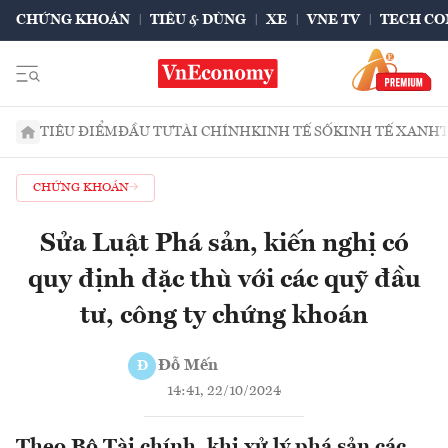
CHỨNG KHOÁN
TIÊU & DÙNG
XE
VNE TV
TECH CO
TIÊU ĐIỂM
ĐẦU TƯ
TÀI CHÍNH
KINH TẾ SỐ
KINH TẾ XANH
CHỨNG KHOÁN
Sửa Luật Phá sản, kiến nghị có
quy định đặc thù với các quỹ đầu
tư, công ty chứng khoán
Đỗ Mến
Đ
14:41, 22/10/2024
Theo Bộ Tài chính, khi xử lý phá sản các