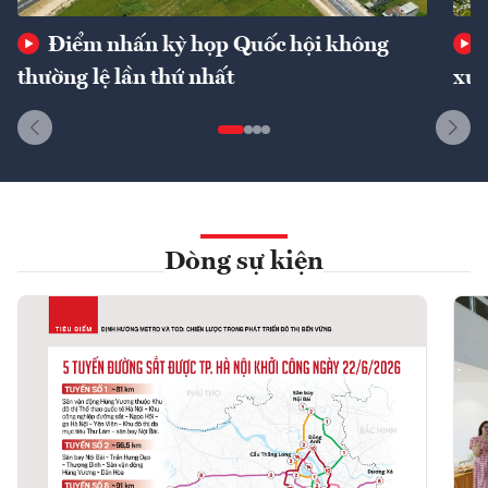
Điểm nhấn kỳ họp Quốc hội không
thường lệ lần thứ nhất
xuấ
Dòng sự kiện