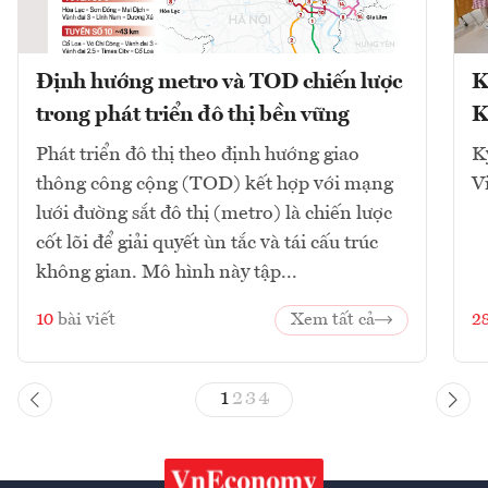
Định hướng metro và TOD chiến lược
K
trong phát triển đô thị bền vững
K
Phát triển đô thị theo định hướng giao
K
thông công cộng (TOD) kết hợp với mạng
V
lưới đường sắt đô thị (metro) là chiến lược
cốt lõi để giải quyết ùn tắc và tái cấu trúc
không gian. Mô hình này tập...
10
bài viết
Xem tất cả
2
1
2
3
4