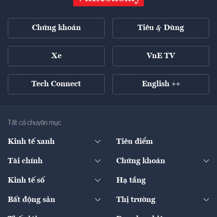
Chứng khoán
Tiêu & Dùng
Xe
VnE TV
Tech Connect
English ++
Tất cả chuyên mục
Kinh tế xanh
Tiêu điểm
Chuyển động xanh
Tài chính
Chứng khoán
Pháp lý
Ngân hàng
Doanh nghiệp niêm yết
Kinh tế số
Hạ tầng
Thương hiệu xanh
Thị trường vốn
Thị trường
Sản phẩm - Thị trường
Bất động sản
Thị trường
Diễn đàn
Thuế
Đầu tư
Tài sản số
Chính sách
Xuất nhập khẩu