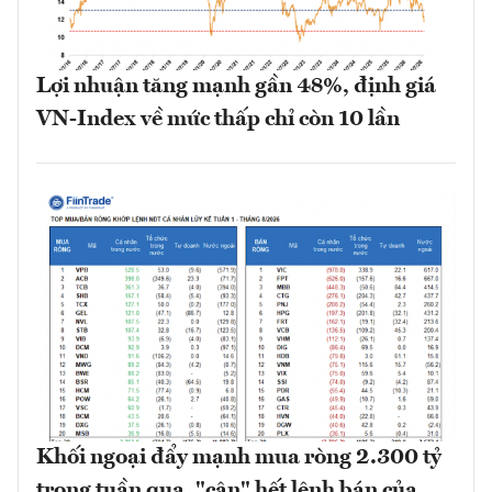
Lợi nhuận tăng mạnh gần 48%, định giá
VN-Index về mức thấp chỉ còn 10 lần
Khối ngoại đẩy mạnh mua ròng 2.300 tỷ
trong tuần qua, "cân" hết lệnh bán của