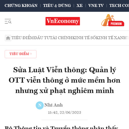
CHỨNG KHOÁN
TIÊU & DÙNG
XE
VNE TV
TECH CO
TIÊU ĐIỂM
ĐẦU TƯ
TÀI CHÍNH
KINH TẾ SỐ
KINH TẾ XANH
TIÊU ĐIỂM
Sửa Luật Viễn thông: Quản lý
OTT viễn thông ở mức mềm hơn
nhưng xử phạt nghiêm minh
Nhĩ Anh
N
15:42, 22/06/2023
Bộ Thông tin và Truyền thông nhận thấy