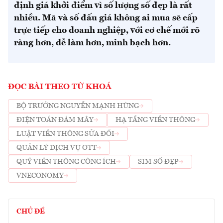
định giá khởi điểm vì số lượng số đẹp là rất
nhiều. Mã và số đấu giá không ai mua sẽ cấp
trực tiếp cho doanh nghiệp, với cơ chế mới rõ
ràng hơn, dễ làm hơn, minh bạch hơn.
ĐỌC BÀI THEO TỪ KHOÁ
BỘ TRƯỞNG NGUYỄN MẠNH HÙNG
ĐIỆN TOÁN ĐÁM MÂY
HẠ TẦNG VIỄN THÔNG
LUẬT VIỄN THÔNG SỬA ĐỔI
QUẢN LÝ DỊCH VỤ OTT
QUỸ VIỄN THÔNG CÔNG ÍCH
SIM SỐ ĐẸP
VNECONOMY
CHỦ ĐỀ