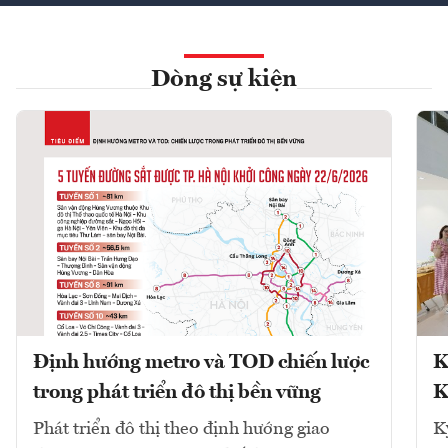
Dòng sự kiện
Định hướng metro và TOD chiến lược
K
trong phát triển đô thị bền vững
K
Phát triển đô thị theo định hướng giao
K