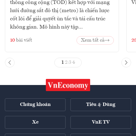
thông công cộng (TOD) kết hợp với mạng
V
lưới đường sắt đô thị (metro) là chiến lược
cốt lõi để giải quyết ùn tắc và tái cấu trúc
không gian. Mô hình này tập...
10
bài viết
Xem tất cả
2
1
2
3
4
Chứng khoán
Tiêu & Dùng
Xe
VnE TV