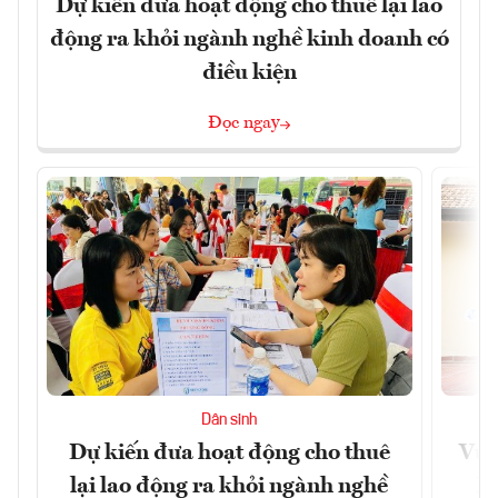
Dự kiến đưa hoạt động cho thuê lại lao
động ra khỏi ngành nghề kinh doanh có
điều kiện
Đọc ngay
Dân sinh
Dự kiến đưa hoạt động cho thuê
Vươ
lại lao động ra khỏi ngành nghề
Họ