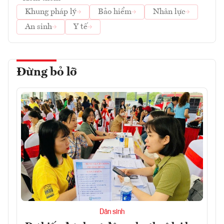
Khung pháp lý
Bảo hiểm
Nhân lực
An sinh
Y tế
Đừng bỏ lỡ
Dân sinh