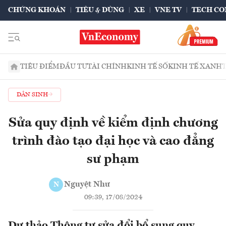
CHỨNG KHOÁN
TIÊU & DÙNG
XE
VNE TV
TECH CO
TIÊU ĐIỂM
ĐẦU TƯ
TÀI CHÍNH
KINH TẾ SỐ
KINH TẾ XANH
DÂN SINH
Sửa quy định về kiểm định chương
trình đào tạo đại học và cao đẳng
sư phạm
Nguyệt Như
N
09:39, 17/08/2024
Dự thảo Thông tư sửa đổi bổ sung quy