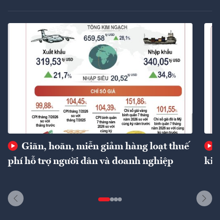
Giãn, hoãn, miễn giảm hàng loạt thuế
phí hỗ trợ người dân và doanh nghiệp
kin