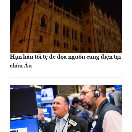
Hạn hán tồi tệ đe dọa nguồn cung điện tại
châu Âu