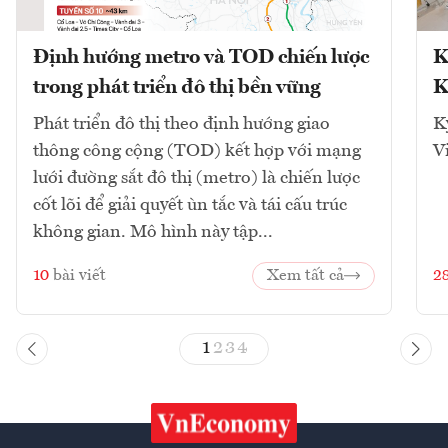
Định hướng metro và TOD chiến lược
K
trong phát triển đô thị bền vững
K
Phát triển đô thị theo định hướng giao
K
thông công cộng (TOD) kết hợp với mạng
V
lưới đường sắt đô thị (metro) là chiến lược
cốt lõi để giải quyết ùn tắc và tái cấu trúc
không gian. Mô hình này tập...
10
bài viết
Xem tất cả
2
1
2
3
4