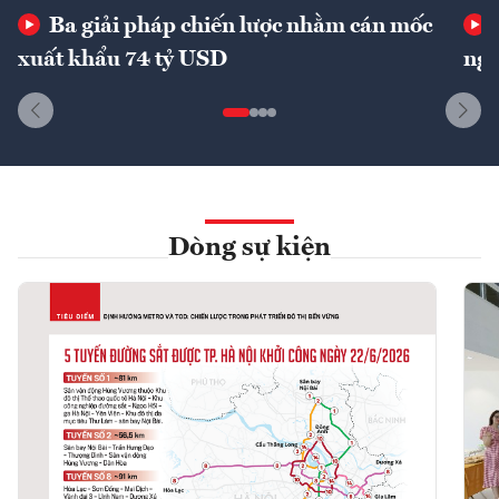
Ba giải pháp chiến lược nhằm cán mốc
xuất khẩu 74 tỷ USD
ngu
Dòng sự kiện