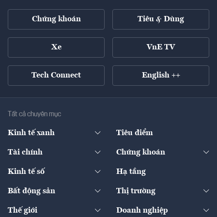
Chứng khoán
Tiêu & Dùng
Xe
VnE TV
Tech Connect
English ++
Tất cả chuyên mục
Kinh tế xanh
Tiêu điểm
Chuyển động xanh
Tài chính
Chứng khoán
Pháp lý
Ngân hàng
Doanh nghiệp niêm yết
Kinh tế số
Hạ tầng
Thương hiệu xanh
Thị trường vốn
Thị trường
Sản phẩm - Thị trường
Bất động sản
Thị trường
Diễn đàn
Thuế
Đầu tư
Tài sản số
Chính sách
Xuất nhập khẩu
Thế giới
Doanh nghiệp
Bảo hiểm
Quốc tế