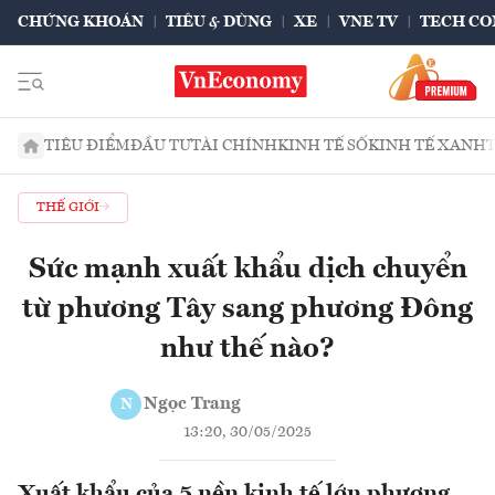
CHỨNG KHOÁN
TIÊU & DÙNG
XE
VNE TV
TECH CO
TIÊU ĐIỂM
ĐẦU TƯ
TÀI CHÍNH
KINH TẾ SỐ
KINH TẾ XANH
THẾ GIỚI
Sức mạnh xuất khẩu dịch chuyển
từ phương Tây sang phương Đông
như thế nào?
Ngọc Trang
N
13:20, 30/05/2025
Xuất khẩu của 5 nền kinh tế lớn phương