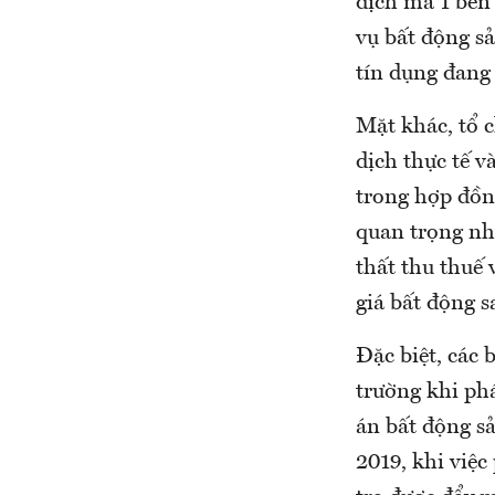
dịch mà 1 bên
vụ bất động s
tín dụng đang
Mặt khác, tổ 
dịch thực tế v
trong hợp đồng
quan trọng nhằ
thất thu thuế
giá bất động s
Đặc biệt, các 
trường khi phá
án bất động s
2019, khi việc