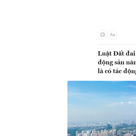
Luật Đất đa
động sản năm
là có tác độ