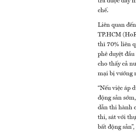
tra được đẩy 
chế.
Liên quan đến
TP.HCM (HoRE
thì 70% liên q
phê duyệt đầu
cho thấy cả n
mại bị vướng 
“Nếu việc áp 
động sản sớm,
dẫn thi hành c
thi, sát với t
bất động sản”,