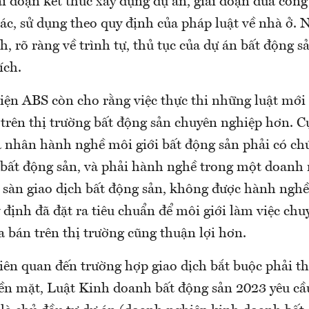
ai đoạn kết thúc xây dựng dự án, giai đoạn đưa công
ác, sử dụng theo quy định của pháp luật về nhà ở. 
, rõ ràng về trình tự, thủ tục của dự án bất động sả
ích.
diện ABS còn cho rằng việc thực thi những luật mới
trên thị trường bất động sản chuyên nghiệp hơn. C
á nhân hành nghề môi giới bất động sản phải có ch
 bất động sản, và phải hành nghề trong một doanh
 sàn giao dịch bất động sản, không được hành nghề
 định đã đặt ra tiêu chuẩn để môi giới làm việc ch
 bán trên thị trường cũng thuận lợi hơn.
liên quan đến trường hợp giao dịch bắt buộc phải t
ền mặt, Luật Kinh doanh bất động sản 2023 yêu cầ