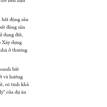
 trở nên hạn
 bất động sản
ất động sản
ử dụng đất,
ộ Xây dựng
 nhà ở thương
doanh bất
ết và hướng
t, có tính khả
lý” của dự án