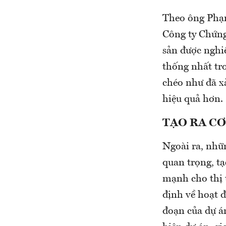
Theo ông Phạm
Công ty Chứng
sản được nghiê
thống nhất tr
chéo như đã xả
hiệu quả hơn.
TẠO RA CƠ
Ngoài ra, nhữn
quan trọng, tạ
mạnh cho thị t
định về hoạt đ
đoạn của dự án