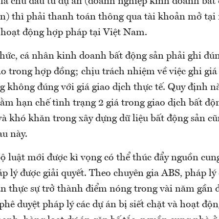
 là chủ đầu tư dự án (doanh nghiệp kinh doanh bất 
ản) thì phải thanh toán thông qua tài khoản mở tại
 hoạt động hợp pháp tại Việt Nam.
chức, cá nhân kinh doanh bất động sản phải ghi đún
ào trong hợp đồng; chịu trách nhiệm về việc ghi giá
 không đúng với giá giao dịch thực tế. Quy định nà
m hạn chế tình trạng 2 giá trong giao dịch bất độn
 và khó khăn trong xây dựng dữ liệu bất động sản c
au này.
bộ luật mới được kì vọng có thể thúc đẩy nguồn cun
p lý được giải quyết. Theo chuyên gia ABS, pháp lý
ản thực sự trở thành điểm nóng trong vài năm gần 
 phê duyệt pháp lý các dự án bị siết chặt và hoạt độ