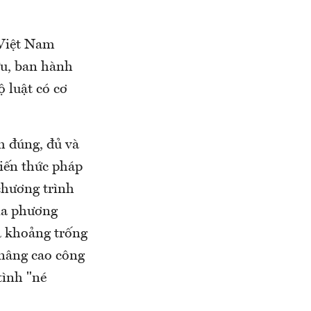
 Việt Nam
ứu, ban hành
ộ luật có cơ
m đúng, đủ và
kiến thức pháp
 chương trình
địa phương
a khoảng trống
 nâng cao công
tình "né