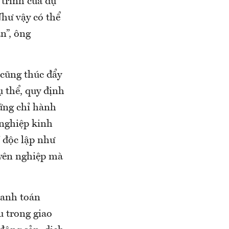
 trình của dự
Như vậy có thể
n”, ông
 cũng thúc đẩy
ụ thể, quy định
ứng chỉ hành
 nghiệp kinh
 độc lập như
uyên nghiệp mà
hanh toán
u trong giao