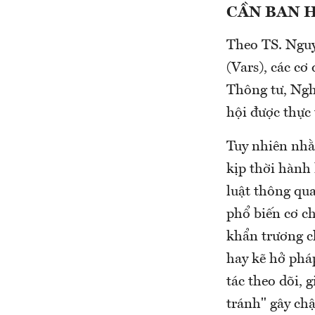
CẦN BAN 
Theo TS. Nguy
(Vars), các c
Thông tư, Nghị
hội được thực 
Tuy nhiên nhằ
kịp thời hành 
luật thông qua
phổ biến cơ ch
khẩn trương c
hay kẽ hở phá
tác theo dõi, 
tránh" gây chậ