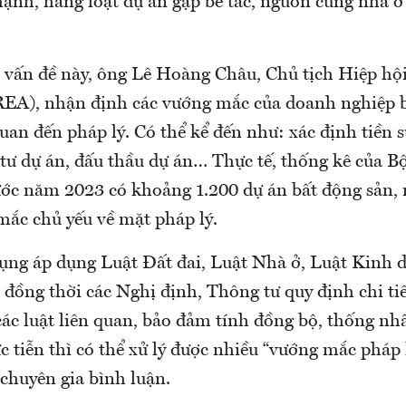
mạnh, hàng loạt dự án gặp bế tắc, nguồn cung nhà ở
 vấn đề này, ông Lê Hoàng Châu, Chủ tịch Hiệp hội
A), nhận định các vướng mắc của doanh nghiệp b
uan đến pháp lý. Có thể kể đến như: xác định tiền s
 tư dự án, đấu thầu dự án… Thực tế, thống kê của B
ước năm 2023 có khoảng 1.200 dự án bất động sản,
mắc chủ yếu về mặt pháp lý.
dụng áp dụng Luật Đất đai, Luật Nhà ở, Luật Kinh 
 đồng thời các Nghị định, Thông tư quy định chi ti
ác luật liên quan, bảo đảm tính đồng bộ, thống nhấ
hực tiễn thì có thể xử lý được nhiều “vướng mắc pháp 
 chuyên gia bình luận.