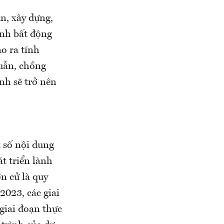
n, xây dựng,
ành bất động
o ra tính
uẫn, chồng
nh sẽ trở nên
t số nội dung
t triển lành
n cử là quy
2023, các giai
giai đoạn thực