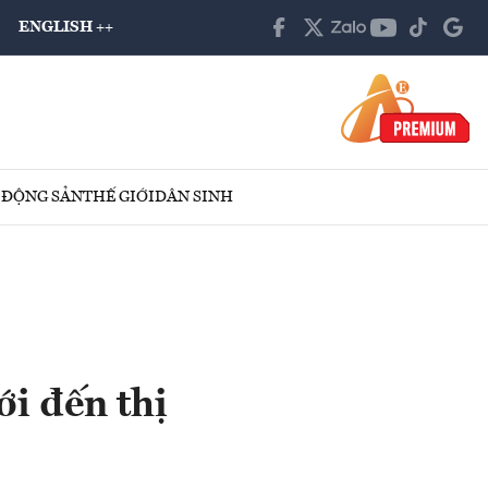
ENGLISH ++
 ĐỘNG SẢN
THẾ GIỚI
DÂN SINH
ới đến thị