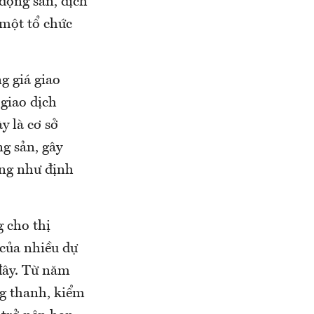
động sản, dịch
 một tổ chức
g giá giao
 giao dịch
y là cơ sở
g sản, gây
ũng như định
g cho thị
 của nhiều dự
đây. Từ năm
ng thanh, kiểm