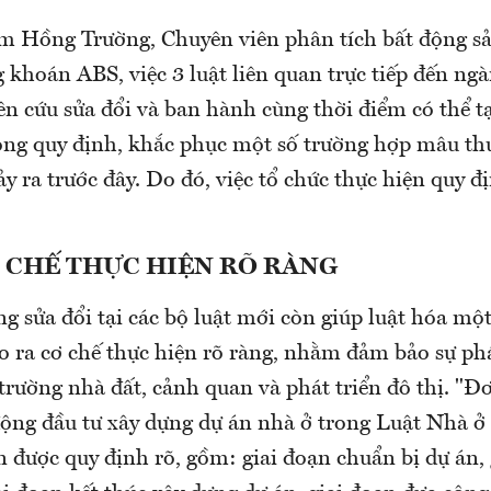
 Hồng Trường, Chuyên viên phân tích bất động sả
 khoán ABS, việc 3 luật liên quan trực tiếp đến ng
n cứu sửa đổi và ban hành cùng thời điểm có thể tạ
ong quy định, khắc phục một số trường hợp mâu th
y ra trước đây. Do đó, việc tổ chức thực hiện quy đị
 CHẾ THỰC HIỆN RÕ RÀNG
g sửa đổi tại các bộ luật mới còn giúp luật hóa mộ
o ra cơ chế thực hiện rõ ràng, nhằm đảm bảo sự phá
rường nhà đất, cảnh quan và phát triển đô thị. "Đơ
ộng đầu tư xây dựng dự án nhà ở trong Luật Nhà ở 
 được quy định rõ, gồm: giai đoạn chuẩn bị dự án, 