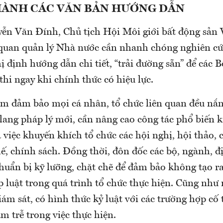
HÀNH CÁC VĂN BẢN HƯỚNG DẪN
ễn Văn Đính, Chủ tịch Hội Môi giới bất động sản
ơ quan quản lý Nhà nước cần nhanh chóng nghiên c
 định hướng dẫn chi tiết, “trải đường sẵn” để các B
thi ngay khi chính thức có hiệu lực.​
m đảm bảo mọi cá nhân, tổ chức liên quan đều nắ
lang pháp lý mới, cần nâng cao công tác phổ biến 
 việc khuyến khích tổ chức các hội nghị, hội thảo,
ế, chính sách. Đồng thời, đôn đốc các bộ, ngành, 
huẩn bị kỹ lưỡng, chặt chẽ để đảm bảo không tạo r
p luật trong quá trình tổ chức thực hiện. Cũng như
giám sát, có hình thức kỷ luật với các trường hợp cố 
m trễ trong việc thực hiện.​