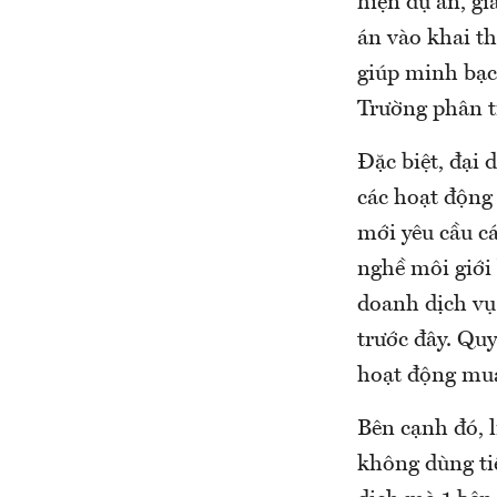
hiện dự án, gi
án vào khai th
giúp minh bạch
Trường phân t
Đặc biệt, đại 
các hoạt động 
mới yêu cầu c
nghề môi giới
doanh dịch vụ
trước đây. Quy
hoạt động mua
Bên cạnh đó, 
không dùng ti