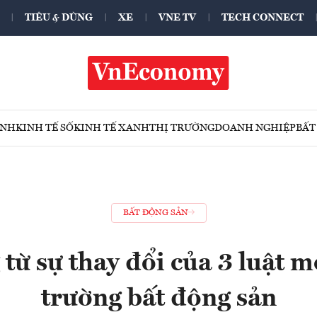
TIÊU & DÙNG
XE
VNE TV
TECH CONNECT
ÍNH
KINH TẾ SỐ
KINH TẾ XANH
THỊ TRƯỜNG
DOANH NGHIỆP
BẤT
BẤT ĐỘNG SẢN
từ sự thay đổi của 3 luật m
trường bất động sản