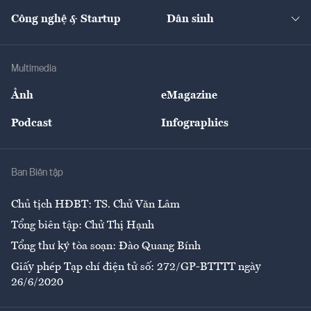
Kinh doanh
Kết nối
Tạp chí kinh tế Việt Nam
eMagazine
Nhà đầu tư
Du lịch
Công nghệ & Startup
Dân sinh
Tư vấn
Nông sản
Doanh nhân
Tư vấn Tiêu & Dùng
Infographics
Hạ tầng
Sức khỏe
Khung pháp lý
Doanh nghiệp
Địa phương
Thị trường
Bảo hiểm
Multimedia
Sự kiện
Nhân lực
Ảnh
eMagazine
Đẹp +
An sinh
Podcast
Infographics
Giải trí
Y tế
Nhà
Ban Biên tập
Ẩm thực
Chủ tịch HĐBT: TS. Chử Văn Lâm
Tổng biên tập: Chử Thị Hạnh
Tổng thư ký tòa soạn: Đào Quang Bính
Giấy phép Tạp chí điện tử số: 272/GP-BTTTT ngày
26/6/2020