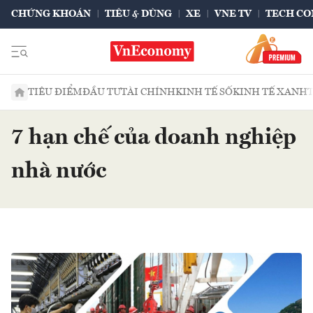
CHỨNG KHOÁN
TIÊU & DÙNG
XE
VNE TV
TECH CO
TIÊU ĐIỂM
ĐẦU TƯ
TÀI CHÍNH
KINH TẾ SỐ
KINH TẾ XANH
7 hạn chế của doanh nghiệp
nhà nước