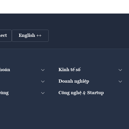
ect
English ++
hoán
Kinh tế số
Doanh nghiệp
Dùng
Công nghệ & Startup