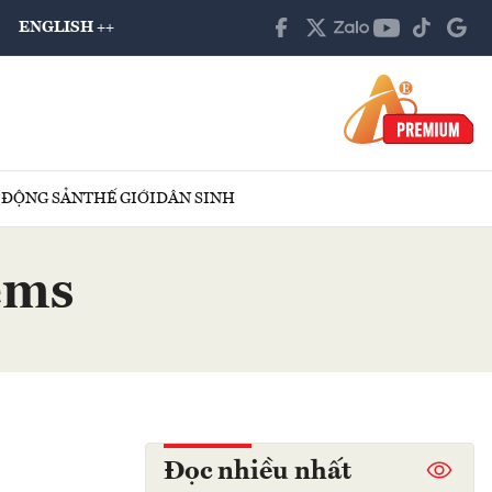
ENGLISH ++
 ĐỘNG SẢN
THẾ GIỚI
DÂN SINH
ems
Đọc nhiều nhất