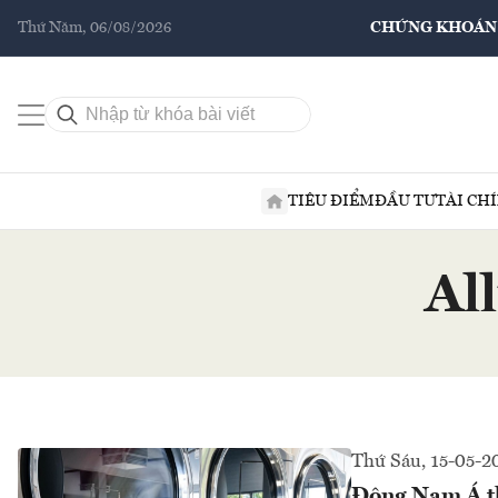
Thứ Năm, 06/08/2026
CHỨNG KHOÁN
TIÊU ĐIỂM
ĐẦU TƯ
TÀI CH
Al
Thứ Sáu, 15-05-2
Đông Nam Á th