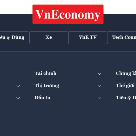
iêu & Dùng
Xe
VnE TV
Tech Conn
Tài chính
Chứng k
Thị trường
Thế giới
Đầu tư
Tiêu & 