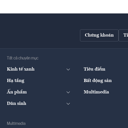
Chứng khoán
T
Tất cả chuyên mục
Kinh tế xanh
Tiêu điểm
Hạ tầng
Bất động sản
Ấn phẩm
Multimedia
Dân sinh
Multimedia