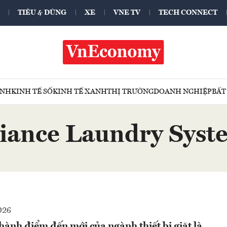
TIÊU & DÙNG
XE
VNE TV
TECH CONNECT
ÍNH
KINH TẾ SỐ
KINH TẾ XANH
THỊ TRƯỜNG
DOANH NGHIỆP
BẤT
liance Laundry Syst
026
ành điểm đến mới của ngành thiết bị giặt là