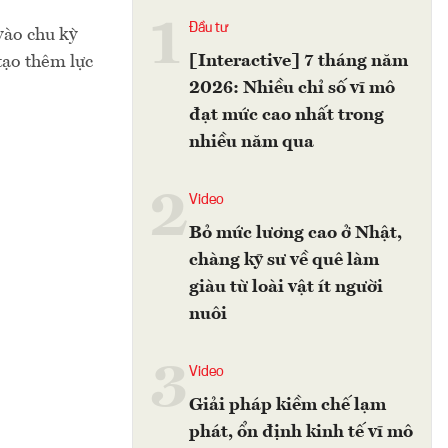
1
Đầu tư
vào chu kỳ
[Interactive] 7 tháng năm
tạo thêm lực
2026: Nhiều chỉ số vĩ mô
đạt mức cao nhất trong
nhiều năm qua
2
Video
Bỏ mức lương cao ở Nhật,
chàng kỹ sư về quê làm
giàu từ loài vật ít người
nuôi
3
Video
Giải pháp kiềm chế lạm
phát, ổn định kinh tế vĩ mô