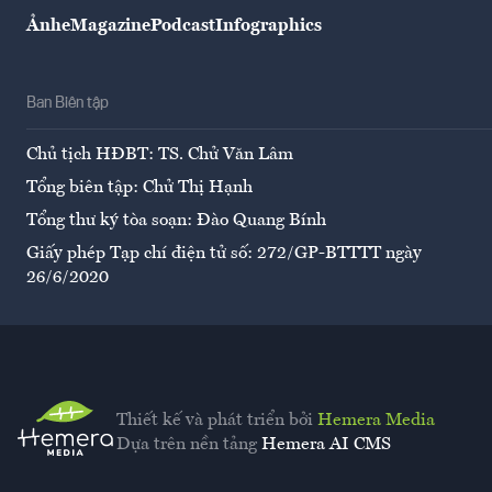
Ảnh
eMagazine
Podcast
Infographics
Ban Biên tập
Chủ tịch HĐBT: TS. Chử Văn Lâm
Tổng biên tập: Chử Thị Hạnh
Tổng thư ký tòa soạn: Đào Quang Bính
Giấy phép Tạp chí điện tử số: 272/GP-BTTTT ngày
26/6/2020
Thiết kế và phát triển bởi
Hemera Media
Dựa trên nền tảng
Hemera AI CMS