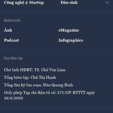
Công nghệ & Startup
Dân sinh
Tư vấn
Nông sản
Doanh nhân
Tư vấn Tiêu & Dùng
Infographics
Hạ tầng
Sức khỏe
Khung pháp lý
Doanh nghiệp
Địa phương
Thị trường
Bảo hiểm
Multimedia
Sự kiện
Nhân lực
Ảnh
eMagazine
Đẹp +
An sinh
Podcast
Infographics
Giải trí
Y tế
Nhà
Ban Biên tập
Ẩm thực
Chủ tịch HĐBT: TS. Chử Văn Lâm
Tổng biên tập: Chử Thị Hạnh
Tổng thư ký tòa soạn: Đào Quang Bính
Giấy phép Tạp chí điện tử số: 272/GP-BTTTT ngày
26/6/2020