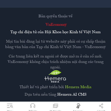
Bản quyền thuộc về
VnEconomy
Tạp chí điện tử của Hội Khoa học Kinh tế Việt Nam
Mọi tin bài đăng lại từ website này phải có sự chấp thuận
bằng văn bản của
Tạp chí Kinh tế Việt Nam - VnEconomy
Các trang liên kết ra ngoài sẽ được mở ra ở cửa sổ mới.
VnEconomy không chịu trách nhiệm nội dung các trang
ngoài.
Thiết kế và phát triển bởi
Hemera Media
Dựa trên nền tảng
Hemera AI CMS