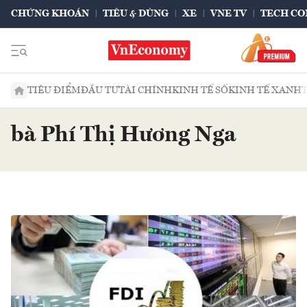
CHỨNG KHOÁN
TIÊU & DÙNG
XE
VNE TV
TECH CO
TIÊU ĐIỂM
ĐẦU TƯ
TÀI CHÍNH
KINH TẾ SỐ
KINH TẾ XANH
bà Phí Thị Hương Nga