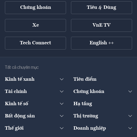
Chứng khoán
Tiêu & Dùng
Xe
VnE TV
Tech Connect
English ++
Tất cả chuyên mục
Kinh tế xanh
Tiêu điểm
Chuyển động xanh
Tài chính
Chứng khoán
Pháp lý
Ngân hàng
Doanh nghiệp niêm yết
Kinh tế số
Hạ tầng
Thương hiệu xanh
Thị trường vốn
Thị trường
Sản phẩm - Thị trường
Bất động sản
Thị trường
Diễn đàn
Thuế
Đầu tư
Tài sản số
Chính sách
Xuất nhập khẩu
Thế giới
Doanh nghiệp
Bảo hiểm
Quốc tế
Dịch vụ số
Thị trường
Khung pháp lý
Kinh tế
Chuyển động