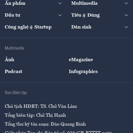
Ấn phẩm
Multimedia
Khung pháp lý
Start-up
Dự án
Công nghiệp
Chuyển động 24h
Đối thoại
The Guide
Video
Đầu tư
Tiêu & Dùng
Quản trị số
Cafe BĐS
Thị trường
Kinh doanh
Kết nối
Tạp chí kinh tế Việt Nam
eMagazine
Nhà đầu tư
Du lịch
Công nghệ & Startup
Dân sinh
Tư vấn
Nông sản
Doanh nhân
Tư vấn Tiêu & Dùng
Infographics
Hạ tầng
Sức khỏe
Khung pháp lý
Doanh nghiệp
Địa phương
Thị trường
Bảo hiểm
Multimedia
Sự kiện
Nhân lực
Ảnh
eMagazine
Đẹp +
An sinh
Podcast
Infographics
Giải trí
Y tế
Nhà
Ban Biên tập
Ẩm thực
Chủ tịch HĐBT: TS. Chử Văn Lâm
Tổng biên tập: Chử Thị Hạnh
Tổng thư ký tòa soạn: Đào Quang Bính