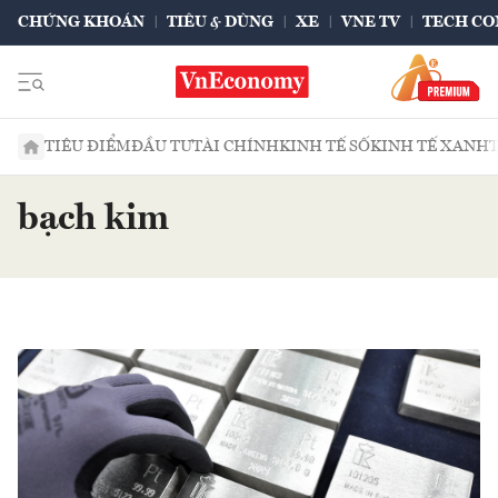
CHỨNG KHOÁN
TIÊU & DÙNG
XE
VNE TV
TECH CO
TIÊU ĐIỂM
ĐẦU TƯ
TÀI CHÍNH
KINH TẾ SỐ
KINH TẾ XANH
bạch kim