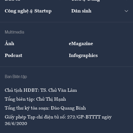
Quản trị số
Cafe BĐS
Thị trường
Kinh doanh
Kết nối
Tạp chí kinh tế Việt Nam
eMagazine
Nhà đầu tư
Du lịch
Công nghệ & Startup
Dân sinh
Tư vấn
Nông sản
Doanh nhân
Tư vấn Tiêu & Dùng
Infographics
Hạ tầng
Sức khỏe
Khung pháp lý
Doanh nghiệp
Địa phương
Thị trường
Bảo hiểm
Multimedia
Sự kiện
Nhân lực
Ảnh
eMagazine
Đẹp +
An sinh
Podcast
Infographics
Giải trí
Y tế
Nhà
Ban Biên tập
Ẩm thực
Chủ tịch HĐBT: TS. Chử Văn Lâm
Tổng biên tập: Chử Thị Hạnh
Tổng thư ký tòa soạn: Đào Quang Bính
Giấy phép Tạp chí điện tử số: 272/GP-BTTTT ngày
26/6/2020