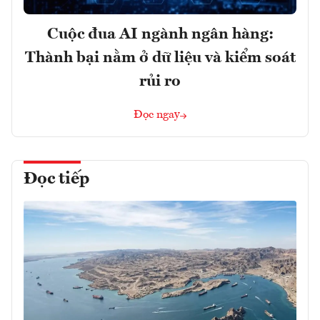
Cuộc đua AI ngành ngân hàng:
Thành bại nằm ở dữ liệu và kiểm soát
rủi ro
Đọc ngay
Đọc tiếp