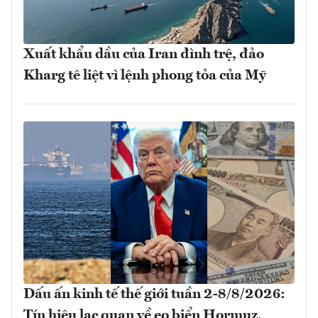
Xuất khẩu dầu của Iran đình trệ, đảo
Kharg tê liệt vì lệnh phong tỏa của Mỹ
Dấu ấn kinh tế thế giới tuần 2-8/8/2026:
Tín hiệu lạc quan về eo biển Hormuz,