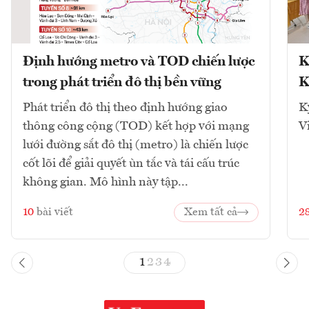
Định hướng metro và TOD chiến lược
K
trong phát triển đô thị bền vững
K
Phát triển đô thị theo định hướng giao
K
thông công cộng (TOD) kết hợp với mạng
V
lưới đường sắt đô thị (metro) là chiến lược
cốt lõi để giải quyết ùn tắc và tái cấu trúc
không gian. Mô hình này tập...
10
bài viết
Xem tất cả
2
1
2
3
4