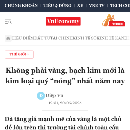
CHỨNG KHOÁN
TIÊU & DÙNG
XE
VNE TV
TECH CO
TIÊU ĐIỂM
ĐẦU TƯ
TÀI CHÍNH
KINH TẾ SỐ
KINH TẾ XANH
THẾ GIỚI
Không phải vàng, bạch kim mới là
kim loại quý “nóng” nhất năm nay
Điệp Vũ
Đ
12:31, 20/06/2025
Đà tăng giá mạnh mẽ của vàng là một chủ
đề lớn trên thị trường tài chính toàn cầu