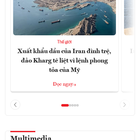
Thế giới
Xuất khẩu dầu của Iran đình trệ,
Ira
đảo Kharg tê liệt vì lệnh phong
tỏa của Mỹ
Đọc ngay
Multimedia