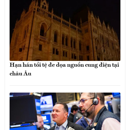
Hạn hán tồi tệ đe dọa nguồn cung điện tại
châu Âu