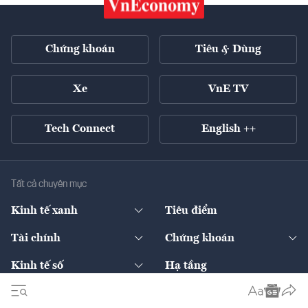
Chứng khoán
Tiêu & Dùng
Xe
VnE TV
Tech Connect
English ++
Tất cả chuyên mục
Kinh tế xanh
Tiêu điểm
Chuyển động xanh
Tài chính
Chứng khoán
Pháp lý
Ngân hàng
Doanh nghiệp niêm yết
Kinh tế số
Hạ tầng
Thương hiệu xanh
Thị trường vốn
Thị trường
Sản phẩm - Thị trường
Bất động sản
Thị trường
Diễn đàn
Thuế
Đầu tư