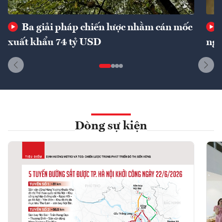
Ba giải pháp chiến lược nhằm cán mốc
xuất khẩu 74 tỷ USD
ngu
Dòng sự kiện