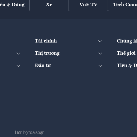
iêu & Dùng
Xe
VnE TV
Tech Conn
Tài chính
Chứng k
Thị trường
Thế giới
Đầu tư
Tiêu & 
Liên hệ tòa soạn