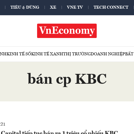
TIÊU & DÙNG
XE
VNE TV
TECH CONNECT
ÍNH
KINH TẾ SỐ
KINH TẾ XANH
THỊ TRƯỜNG
DOANH NGHIỆP
BẤT
bán cp KBC
021
pital tiếp tục bán ra 1 triệu cổ phiếu KBC