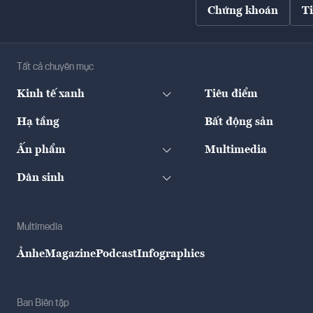
Chứng khoán
T
Tất cả chuyên mục
Kinh tế xanh
Tiêu điểm
Hạ tầng
Bất động sản
Ấn phẩm
Multimedia
Dân sinh
Multimedia
Ảnh
eMagazine
Podcast
Infographics
Ban Biên tập