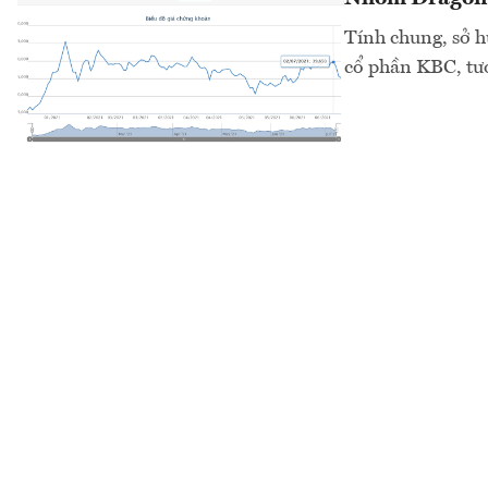
Tính chung, sở h
cổ phần KBC, tư