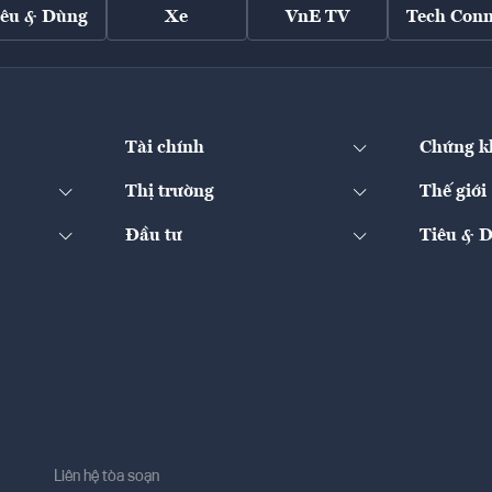
iêu & Dùng
Xe
VnE TV
Tech Conn
Tài chính
Chứng k
Thị trường
Thế giới
Đầu tư
Tiêu & 
Liên hệ tòa soạn