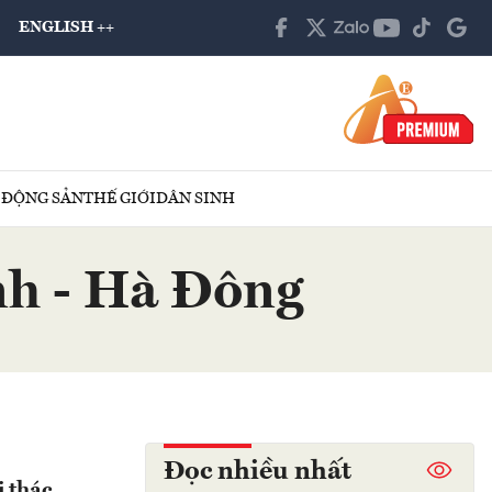
ENGLISH ++
 ĐỘNG SẢN
THẾ GIỚI
DÂN SINH
nh - Hà Đông
Đọc nhiều nhất
i thác