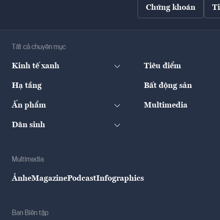
Chứng khoán
T
Tất cả chuyên mục
Kinh tế xanh
Tiêu điểm
Hạ tầng
Bất động sản
Ấn phẩm
Multimedia
Dân sinh
Multimedia
Ảnh
eMagazine
Podcast
Infographics
Ban Biên tập