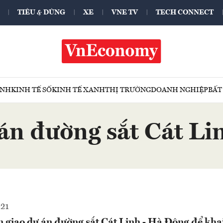
TIÊU & DÙNG
XE
VNE TV
TECH CONNECT
ÍNH
KINH TẾ SỐ
KINH TẾ XANH
THỊ TRƯỜNG
DOANH NGHIỆP
BẤT
 án đường sắt Cát Li
021
 giao dự án đường sắt Cát Linh - Hà Đông để kha