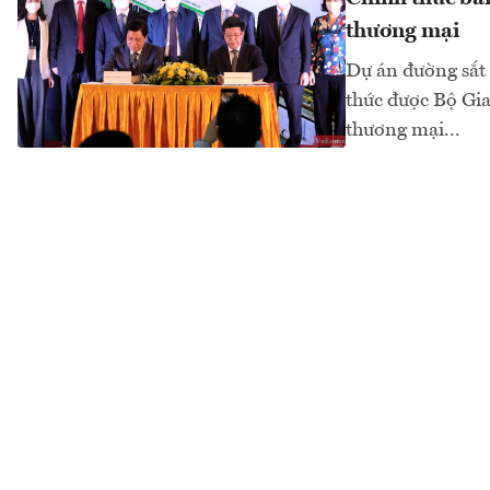
thương mại
Dự án đường sắt 
thức được Bộ Gia
thương mại...