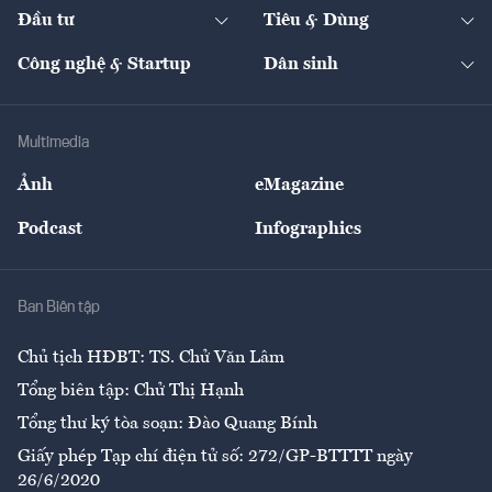
Chuyển động 24h
Đối thoại
The Guide
Video
Đầu tư
Tiêu & Dùng
Quản trị số
Cafe BĐS
Thị trường
Kinh doanh
Kết nối
Tạp chí kinh tế Việt Nam
eMagazine
Nhà đầu tư
Du lịch
Công nghệ & Startup
Dân sinh
Tư vấn
Nông sản
Doanh nhân
Tư vấn Tiêu & Dùng
Infographics
Hạ tầng
Sức khỏe
Khung pháp lý
Doanh nghiệp
Địa phương
Thị trường
Bảo hiểm
Multimedia
Sự kiện
Nhân lực
Ảnh
eMagazine
Đẹp +
An sinh
Podcast
Infographics
Giải trí
Y tế
Nhà
Ban Biên tập
Ẩm thực
Chủ tịch HĐBT: TS. Chử Văn Lâm
Tổng biên tập: Chử Thị Hạnh
Tổng thư ký tòa soạn: Đào Quang Bính
Giấy phép Tạp chí điện tử số: 272/GP-BTTTT ngày
26/6/2020