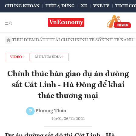
CHỨNG KHOÁN
TIÊU & DÙNG
XE
VNE TV
TECH CO
TIÊU ĐIỂM
ĐẦU TƯ
TÀI CHÍNH
KINH TẾ SỐ
KINH TẾ XANH
VIDEO
MULTIMEDIA
Chính thức bàn giao dự án đường
sắt Cát Linh - Hà Đông để khai
thác thương mại
Phương Thảo
P
14:01, 06/11/2021
Dự án đường sắt đô thị Cát Linh - Hà