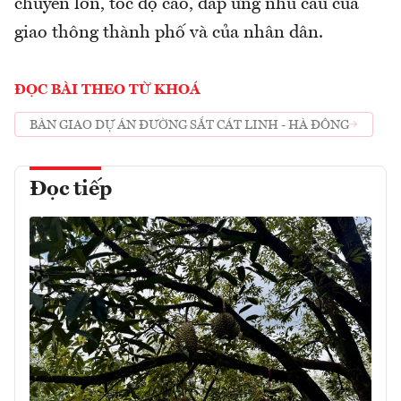
chuyển lớn, tốc độ cao, đáp ứng nhu cầu của
giao thông thành phố và của nhân dân.
ĐỌC BÀI THEO TỪ KHOÁ
BÀN GIAO DỰ ÁN ĐƯỜNG SẮT CÁT LINH - HÀ ĐÔNG
Đọc tiếp