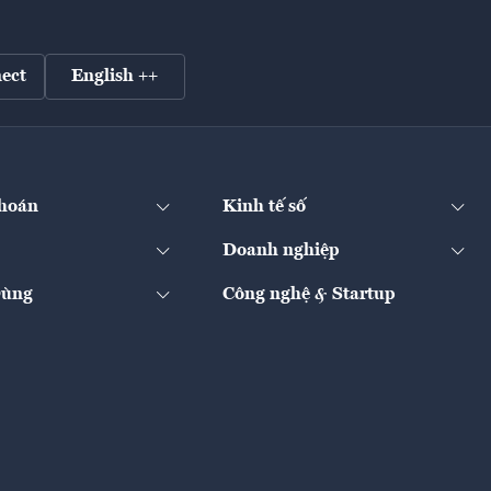
ect
English ++
hoán
Kinh tế số
Doanh nghiệp
Dùng
Công nghệ & Startup