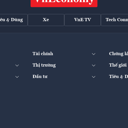
iêu & Dùng
Xe
VnE TV
Tech Conn
Tài chính
Chứng k
Thị trường
Thế giới
Đầu tư
Tiêu & 