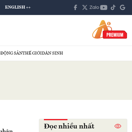
ENGLISH ++
 ĐỘNG SẢN
THẾ GIỚI
DÂN SINH
Đọc nhiều nhất
 nhân