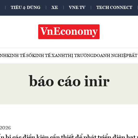
TIÊU & DÙNG
XE
VNE TV
TECH CONNECT
ÍNH
KINH TẾ SỐ
KINH TẾ XANH
THỊ TRƯỜNG
DOANH NGHIỆP
BẤT
báo cáo inir
2026
 bị các điều kiện cần thiết để phát triển điện hạt