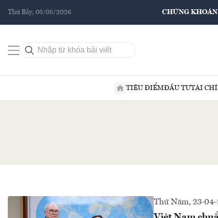
Thứ Bảy, 08/08/2026
CHỨNG KHOÁN
TIÊU ĐIỂM
ĐẦU TƯ
TÀI CH
Thứ Năm, 23-04-
Việt Nam chuẩn