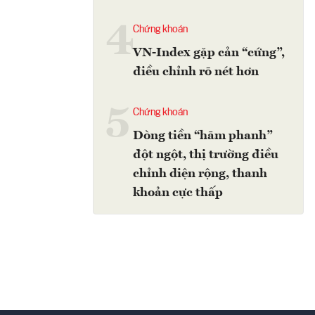
4
Chứng khoán
VN-Index gặp cản “cứng”,
điều chỉnh rõ nét hơn
5
Chứng khoán
Dòng tiền “hãm phanh”
đột ngột, thị trường điều
chỉnh diện rộng, thanh
khoản cực thấp