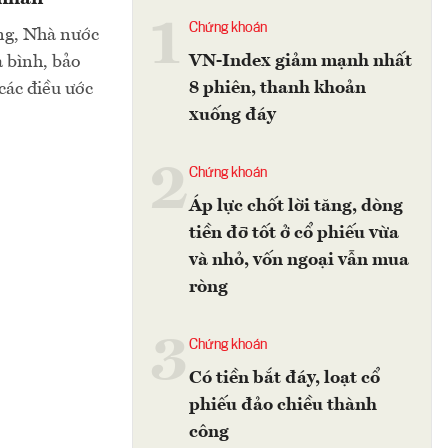
1
Chứng khoán
ng, Nhà nước
VN-Index giảm mạnh nhất
a bình, bảo
8 phiên, thanh khoản
các điều ước
xuống đáy
2
Chứng khoán
Áp lực chốt lời tăng, dòng
tiền đỡ tốt ở cổ phiếu vừa
và nhỏ, vốn ngoại vẫn mua
ròng
3
Chứng khoán
Có tiền bắt đáy, loạt cổ
phiếu đảo chiều thành
công