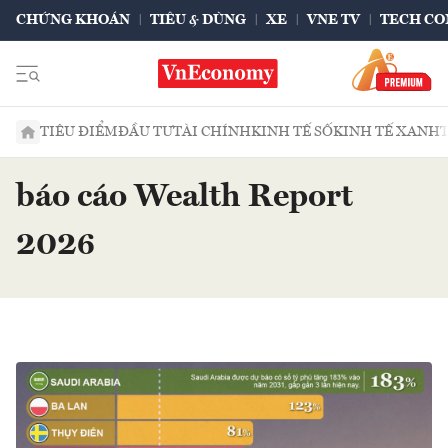
CHỨNG KHOÁN
TIÊU & DÙNG
XE
VNE TV
TECH CO
TIÊU ĐIỂM
ĐẦU TƯ
TÀI CHÍNH
KINH TẾ SỐ
KINH TẾ XANH
báo cáo Wealth Report
2026