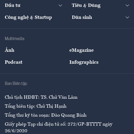
Chuyển động 24h
Đối thoại
The Guide
Video
Đầu tư
Tiêu & Dùng
Quản trị số
Cafe BĐS
Thị trường
Kinh doanh
Kết nối
Tạp chí kinh tế Việt Nam
eMagazine
Nhà đầu tư
Du lịch
Công nghệ & Startup
Dân sinh
Tư vấn
Nông sản
Doanh nhân
Tư vấn Tiêu & Dùng
Infographics
Hạ tầng
Sức khỏe
Khung pháp lý
Doanh nghiệp
Địa phương
Thị trường
Bảo hiểm
Multimedia
Sự kiện
Nhân lực
Ảnh
eMagazine
Đẹp +
An sinh
Podcast
Infographics
Giải trí
Y tế
Nhà
Ban Biên tập
Ẩm thực
Chủ tịch HĐBT: TS. Chử Văn Lâm
Tổng biên tập: Chử Thị Hạnh
Tổng thư ký tòa soạn: Đào Quang Bính
Giấy phép Tạp chí điện tử số: 272/GP-BTTTT ngày
26/6/2020