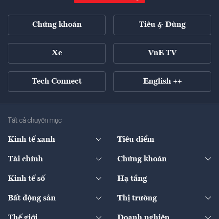
Chứng khoán
Tiêu & Dùng
Xe
VnE TV
Tech Connect
English ++
Tất cả chuyên mục
Kinh tế xanh
Tiêu điểm
Chuyển động xanh
Tài chính
Chứng khoán
Pháp lý
Ngân hàng
Doanh nghiệp niêm yết
Kinh tế số
Hạ tầng
Thương hiệu xanh
Thị trường vốn
Thị trường
Sản phẩm - Thị trường
Bất động sản
Thị trường
Diễn đàn
Thuế
Đầu tư
Tài sản số
Chính sách
Xuất nhập khẩu
Thế giới
Doanh nghiệp