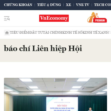
CHỨNG KHOÁN
TIÊU & DÙNG
XE
VNE TV
TECH CO
TIÊU ĐIỂM
ĐẦU TƯ
TÀI CHÍNH
KINH TẾ SỐ
KINH TẾ XANH
báo chí Liên hiệp Hội