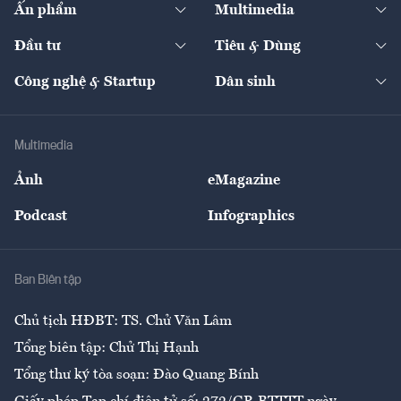
Ấn phẩm
Multimedia
Khung pháp lý
Start-up
Dự án
Công nghiệp
Chuyển động 24h
Đối thoại
The Guide
Video
Đầu tư
Tiêu & Dùng
Quản trị số
Cafe BĐS
Thị trường
Kinh doanh
Kết nối
Tạp chí kinh tế Việt Nam
eMagazine
Nhà đầu tư
Du lịch
Công nghệ & Startup
Dân sinh
Tư vấn
Nông sản
Doanh nhân
Tư vấn Tiêu & Dùng
Infographics
Hạ tầng
Sức khỏe
Khung pháp lý
Doanh nghiệp
Địa phương
Thị trường
Bảo hiểm
Multimedia
Sự kiện
Nhân lực
Ảnh
eMagazine
Đẹp +
An sinh
Podcast
Infographics
Giải trí
Y tế
Nhà
Ban Biên tập
Ẩm thực
Chủ tịch HĐBT: TS. Chử Văn Lâm
Tổng biên tập: Chử Thị Hạnh
Tổng thư ký tòa soạn: Đào Quang Bính