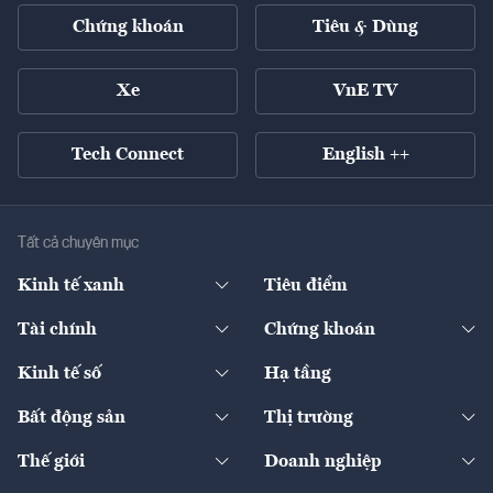
Chứng khoán
Tiêu & Dùng
Xe
VnE TV
Tech Connect
English ++
Tất cả chuyên mục
Kinh tế xanh
Tiêu điểm
Chuyển động xanh
Tài chính
Chứng khoán
Pháp lý
Ngân hàng
Doanh nghiệp niêm yết
Kinh tế số
Hạ tầng
Thương hiệu xanh
Thị trường vốn
Thị trường
Sản phẩm - Thị trường
Bất động sản
Thị trường
Diễn đàn
Thuế
Đầu tư
Tài sản số
Chính sách
Xuất nhập khẩu
Thế giới
Doanh nghiệp
Bảo hiểm
Quốc tế
Dịch vụ số
Thị trường
Khung pháp lý
Kinh tế
Chuyển động