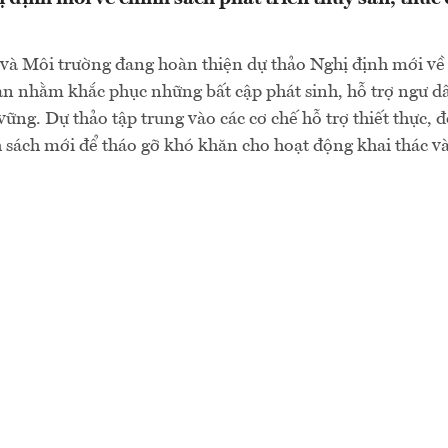
và Môi trường đang hoàn thiện dự thảo Nghị định mới về
sản nhằm khắc phục những bất cập phát sinh, hỗ trợ ngư d
ững. Dự thảo tập trung vào các cơ chế hỗ trợ thiết thực, 
 sách mới để tháo gỡ khó khăn cho hoạt động khai thác và