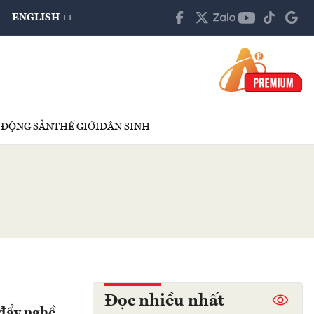
ENGLISH ++
 ĐỘNG SẢN
THẾ GIỚI
DÂN SINH
Đọc nhiều nhất
 đẩy nghề