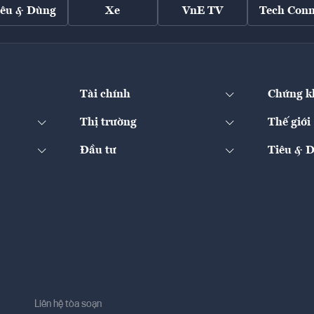
iêu & Dùng
Xe
VnE TV
Tech Conn
Tài chính
Chứng k
Thị trường
Thế giới
Đầu tư
Tiêu & 
Liên hệ tòa soạn