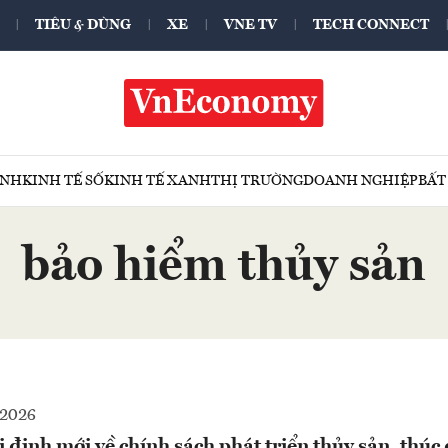
TIÊU & DÙNG
XE
VNE TV
TECH CONNECT
ÍNH
KINH TẾ SỐ
KINH TẾ XANH
THỊ TRƯỜNG
DOANH NGHIỆP
BẤT
bảo hiểm thủy sản
-2026
định mới về chính sách phát triển thủy sản, thúc