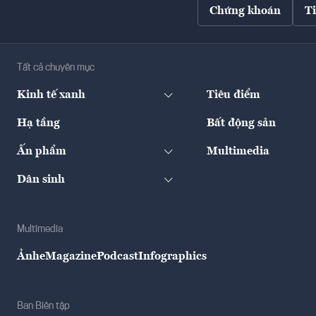
Chứng khoán
T
Tất cả chuyên mục
Kinh tế xanh
Tiêu điểm
Hạ tầng
Bất động sản
Ấn phẩm
Multimedia
Dân sinh
Multimedia
Ảnh
eMagazine
Podcast
Infographics
Ban Biên tập