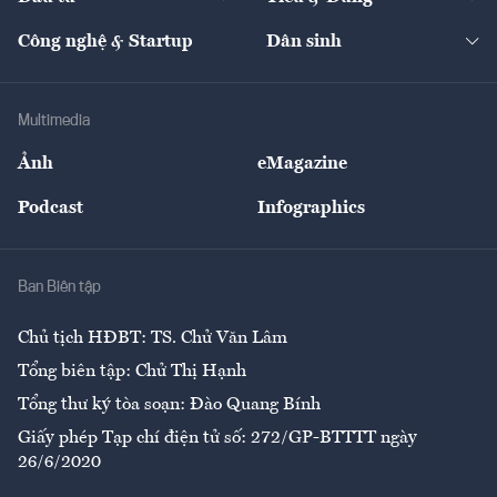
Quản trị số
Cafe BĐS
Thị trường
Kinh doanh
Kết nối
Tạp chí kinh tế Việt Nam
eMagazine
Nhà đầu tư
Du lịch
Công nghệ & Startup
Dân sinh
Tư vấn
Nông sản
Doanh nhân
Tư vấn Tiêu & Dùng
Infographics
Hạ tầng
Sức khỏe
Khung pháp lý
Doanh nghiệp
Địa phương
Thị trường
Bảo hiểm
Multimedia
Sự kiện
Nhân lực
Ảnh
eMagazine
Đẹp +
An sinh
Podcast
Infographics
Giải trí
Y tế
Nhà
Ban Biên tập
Ẩm thực
Chủ tịch HĐBT: TS. Chử Văn Lâm
Tổng biên tập: Chử Thị Hạnh
Tổng thư ký tòa soạn: Đào Quang Bính
Giấy phép Tạp chí điện tử số: 272/GP-BTTTT ngày
26/6/2020