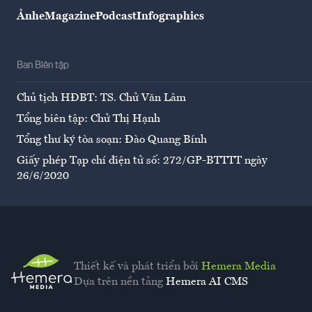
Ảnh
eMagazine
Podcast
Infographics
Ban Biên tập
Chủ tịch HĐBT: TS. Chử Văn Lâm
Tổng biên tập: Chử Thị Hạnh
Tổng thư ký tòa soạn: Đào Quang Bính
Giấy phép Tạp chí điện tử số: 272/GP-BTTTT ngày
26/6/2020
Thiết kế và phát triển bởi
Hemera Media
Dựa trên nền tảng
Hemera AI CMS