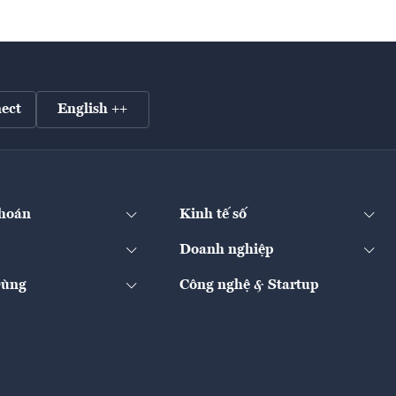
ect
English ++
hoán
Kinh tế số
Doanh nghiệp
Dùng
Công nghệ & Startup