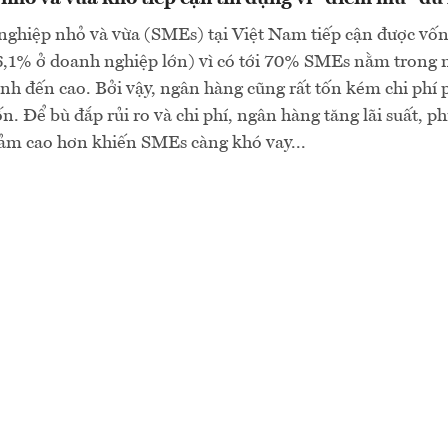
nghiệp nhỏ và vừa (SMEs) tại Việt Nam tiếp cận được vố
56,1% ở doanh nghiệp lớn) vì có tới 70% SMEs nằm trong 
ình đến cao. Bởi vậy, ngân hàng cũng rất tốn kém chi phí 
n. Để bù đắp rủi ro và chi phí, ngân hàng tăng lãi suất, ph
đảm cao hơn khiến SMEs càng khó vay...