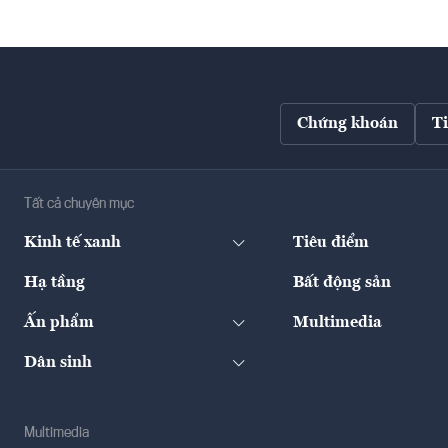
Chứng khoán
T
Tất cả chuyên mục
Kinh tế xanh
Tiêu điểm
Hạ tầng
Bất động sản
Ấn phẩm
Multimedia
Dân sinh
Multimedia