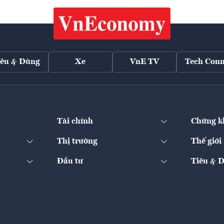
iêu & Dùng
Xe
VnE TV
Tech Conn
Tài chính
Chứng k
Thị trường
Thế giới
Đầu tư
Tiêu & 