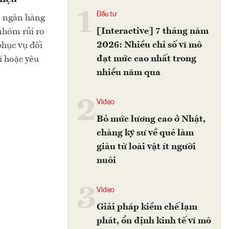
1
Đầu tư
n ngân hàng
[Interactive] 7 tháng năm
nhóm rủi ro
2026: Nhiều chỉ số vĩ mô
phục vụ đối
đạt mức cao nhất trong
í hoặc yêu
nhiều năm qua
2
Video
Bỏ mức lương cao ở Nhật,
chàng kỹ sư về quê làm
giàu từ loài vật ít người
nuôi
3
Video
Giải pháp kiềm chế lạm
phát, ổn định kinh tế vĩ mô