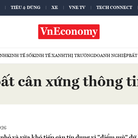
TIÊU & DÙNG
XE
VNE TV
TECH CONNECT
ÍNH
KINH TẾ SỐ
KINH TẾ XANH
THỊ TRƯỜNG
DOANH NGHIỆP
BẤT
ất cân xứng thông t
026
hỏ và vừa khó tiếp cận tín dụng vì "điểm mù" dữ 