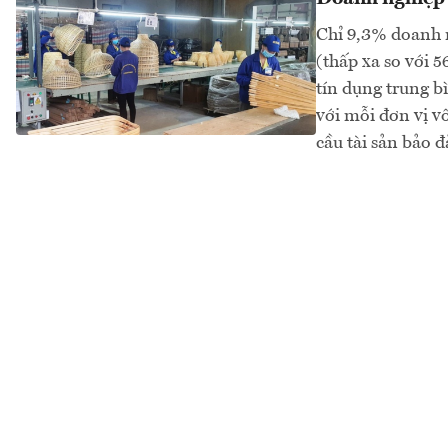
Chỉ 9,3% doanh 
(thấp xa so với 
tín dụng trung b
với mỗi đơn vị vố
cầu tài sản bảo 