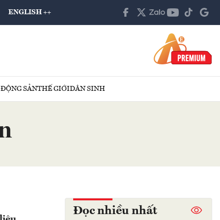
ENGLISH ++
 ĐỘNG SẢN
THẾ GIỚI
DÂN SINH
in
Đọc nhiều nhất
liệu