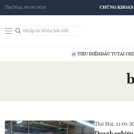
Thứ Năm, 06/08/2026
CHỨNG KHOÁN
TIÊU ĐIỂM
ĐẦU TƯ
TÀI CH
b
Thứ Hai, 11-05-2
Doanh nghiệp n