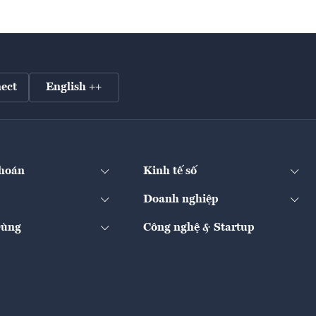
ect
English ++
hoán
Kinh tế số
Doanh nghiệp
Dùng
Công nghệ & Startup