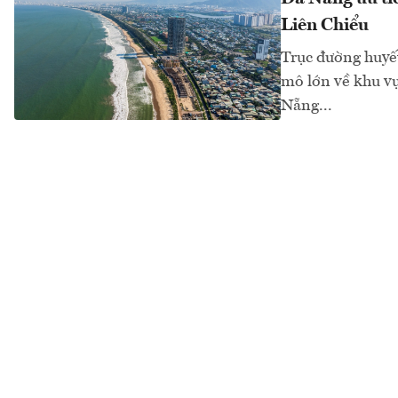
Liên Chiểu
Trục đường huyế
mô lớn về khu vự
Nẵng...