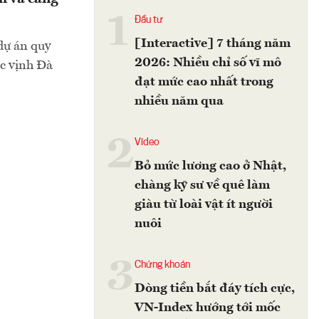
1
Đầu tư
[Interactive] 7 tháng năm
dự án quy
2026: Nhiều chỉ số vĩ mô
ắc vịnh Đà
đạt mức cao nhất trong
nhiều năm qua
2
Video
Bỏ mức lương cao ở Nhật,
chàng kỹ sư về quê làm
giàu từ loài vật ít người
nuôi
3
Chứng khoán
Dòng tiền bắt đáy tích cực,
VN-Index hướng tới mốc