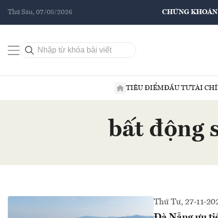
Thứ Sáu, 07/08/2026
CHỨNG KHOÁN
TIÊU ĐIỂM
ĐẦU TƯ
TÀI CH
bất động 
Thứ Tư, 27-11-20
Đà Nẵng ưu ti