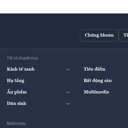
Chứng khoán
T
Tất cả chuyên mục
Kinh tế xanh
Tiêu điểm
Hạ tầng
Bất động sản
Ấn phẩm
Multimedia
Dân sinh
Multimedia