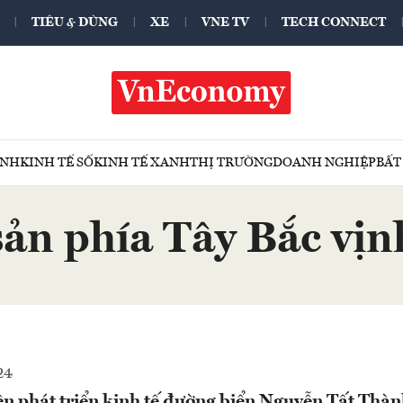
TIÊU & DÙNG
XE
VNE TV
TECH CONNECT
ÍNH
KINH TẾ SỐ
KINH TẾ XANH
THỊ TRƯỜNG
DOANH NGHIỆP
BẤT
sản phía Tây Bắc vị
24
ên phát triển kinh tế đường biển Nguyễn Tất Thàn