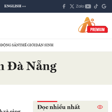
ENGLISH ++
 ĐỘNG SẢN
THẾ GIỚI
DÂN SINH
nh Đà Nẵng
Đọc nhiều nhất
h và cảng