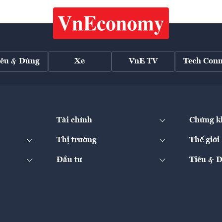
iêu & Dùng
Xe
VnE TV
Tech Conn
Tài chính
Chứng k
Thị trường
Thế giới
Đầu tư
Tiêu & 