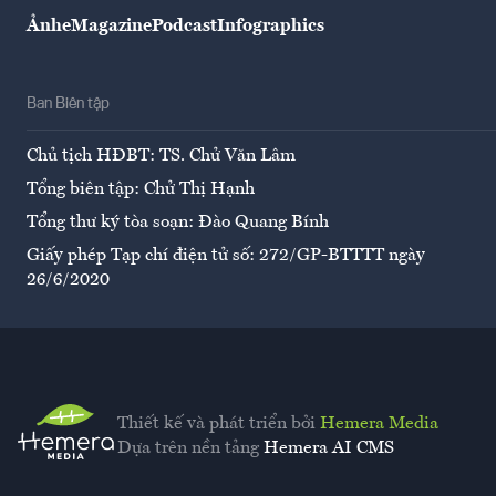
Ảnh
eMagazine
Podcast
Infographics
Ban Biên tập
Chủ tịch HĐBT: TS. Chử Văn Lâm
Tổng biên tập: Chử Thị Hạnh
Tổng thư ký tòa soạn: Đào Quang Bính
Giấy phép Tạp chí điện tử số: 272/GP-BTTTT ngày
26/6/2020
Thiết kế và phát triển bởi
Hemera Media
Dựa trên nền tảng
Hemera AI CMS