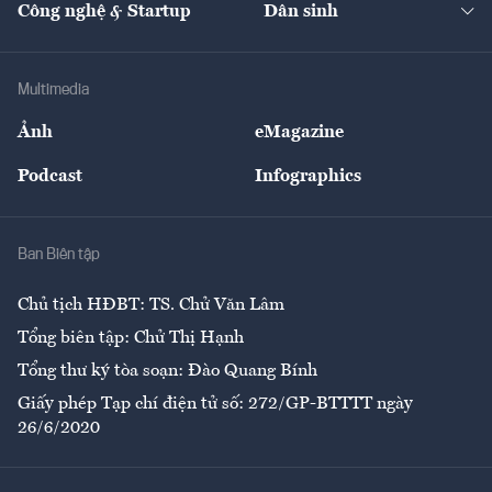
Công nghệ & Startup
Dân sinh
Tư vấn
Nông sản
Doanh nhân
Tư vấn Tiêu & Dùng
Infographics
Hạ tầng
Sức khỏe
Khung pháp lý
Doanh nghiệp
Địa phương
Thị trường
Bảo hiểm
Multimedia
Sự kiện
Nhân lực
Ảnh
eMagazine
Đẹp +
An sinh
Podcast
Infographics
Giải trí
Y tế
Nhà
Ban Biên tập
Ẩm thực
Chủ tịch HĐBT: TS. Chử Văn Lâm
Tổng biên tập: Chử Thị Hạnh
Tổng thư ký tòa soạn: Đào Quang Bính
Giấy phép Tạp chí điện tử số: 272/GP-BTTTT ngày
26/6/2020