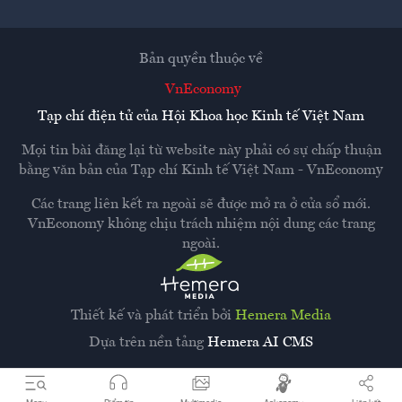
Bản quyền thuộc về
VnEconomy
Tạp chí điện tử của Hội Khoa học Kinh tế Việt Nam
Mọi tin bài đăng lại từ website này phải có sự chấp thuận
bằng văn bản của
Tạp chí Kinh tế Việt Nam - VnEconomy
Các trang liên kết ra ngoài sẽ được mở ra ở cửa sổ mới.
VnEconomy không chịu trách nhiệm nội dung các trang
ngoài.
Thiết kế và phát triển bởi
Hemera Media
Dựa trên nền tảng
Hemera AI CMS