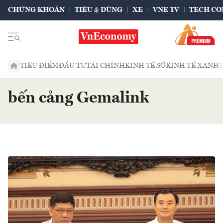
CHỨNG KHOÁN
TIÊU & DÙNG
XE
VNE TV
TECH CO
TIÊU ĐIỂM
ĐẦU TƯ
TÀI CHÍNH
KINH TẾ SỐ
KINH TẾ XANH
bến cảng Gemalink