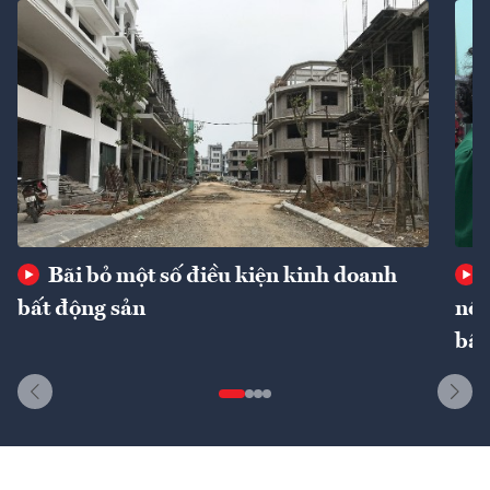
Bãi bỏ một số điều kiện kinh doanh
bất động sản
nôn
bất