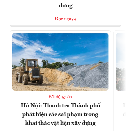
dựng
Đọc ngay
Bất động sản
Hà Nội: Thanh tra Thành phố
Hà
phát hiện các sai phạm trong
đặc
khai thác vật liệu xây dựng