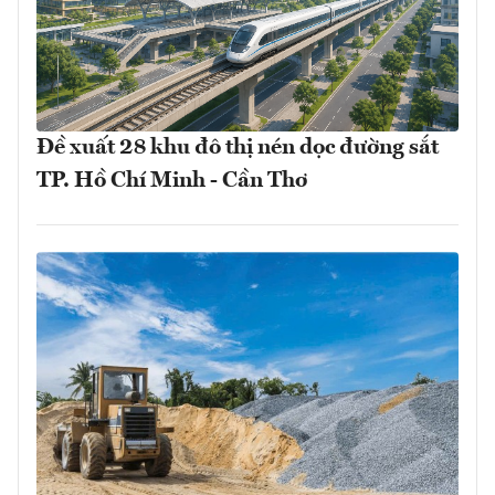
Đề xuất 28 khu đô thị nén dọc đường sắt
TP. Hồ Chí Minh - Cần Thơ