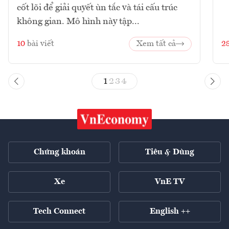
cốt lõi để giải quyết ùn tắc và tái cấu trúc
không gian. Mô hình này tập...
10
bài viết
Xem tất cả
2
1
2
3
4
Chứng khoán
Tiêu & Dùng
Xe
VnE TV
Tech Connect
English ++