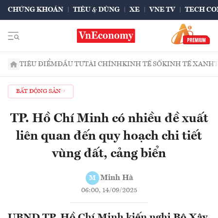
CHỨNG KHOÁN
TIÊU & DÙNG
XE
VNE TV
TECH CO
TIÊU ĐIỂM
ĐẦU TƯ
TÀI CHÍNH
KINH TẾ SỐ
KINH TẾ XANH
BẤT ĐỘNG SẢN
TP. Hồ Chí Minh có nhiều đề xuất
liên quan đến quy hoạch chi tiết
vùng đất, cảng biển
Minh Hà
M
06:00, 14/09/2025
UBND TP. Hồ Chí Minh kiến nghị Bộ Xây