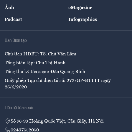
Sự kiện
Nhân lực
Ảnh
eMagazine
Đẹp +
An sinh
Podcast
Infographics
Giải trí
Y tế
Nhà
Ban Biên tập
Ẩm thực
Chủ tịch HĐBT: TS. Chử Văn Lâm
Tổng biên tập: Chử Thị Hạnh
Tổng thư ký tòa soạn: Đào Quang Bính
Giấy phép Tạp chí điện tử số: 272/GP-BTTTT ngày
26/6/2020
Liên hệ tòa soạn
Số 96-98 Hoàng Quốc Việt, Cầu Giấy, Hà Nội
02437552050