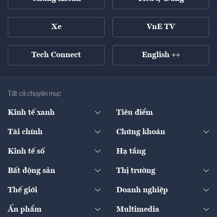
Xe
VnE TV
Tech Connect
English ++
Tất cả chuyên mục
Kinh tế xanh
Tiêu điểm
Chuyển động xanh
Tài chính
Chứng khoán
Pháp lý
Ngân hàng
Doanh nghiệp niêm yết
Kinh tế số
Hạ tầng
Thương hiệu xanh
Thị trường vốn
Thị trường
Sản phẩm - Thị trường
Bất động sản
Thị trường
Diễn đàn
Thuế
Đầu tư
Tài sản số
Chính sách
Xuất nhập khẩu
Thế giới
Doanh nghiệp
Bảo hiểm
Quốc tế
Dịch vụ số
Thị trường
Khung pháp lý
Kinh tế
Chuyển động
Ấn phẩm
Multimedia
Khung pháp lý
Start-up