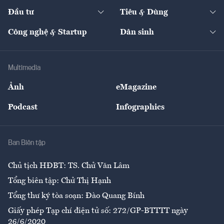
Dự án
Công nghiệp
Chuyển động 24h
Đối thoại
The Guide
Video
Đầu tư
Tiêu & Dùng
Quản trị số
Cafe BĐS
Thị trường
Kinh doanh
Kết nối
Tạp chí kinh tế Việt Nam
eMagazine
Nhà đầu tư
Du lịch
Công nghệ & Startup
Dân sinh
Tư vấn
Nông sản
Doanh nhân
Tư vấn Tiêu & Dùng
Infographics
Hạ tầng
Sức khỏe
Khung pháp lý
Doanh nghiệp
Địa phương
Thị trường
Bảo hiểm
Multimedia
Sự kiện
Nhân lực
Ảnh
eMagazine
Đẹp +
An sinh
Podcast
Infographics
Giải trí
Y tế
Nhà
Ban Biên tập
Ẩm thực
Chủ tịch HĐBT: TS. Chử Văn Lâm
Tổng biên tập: Chử Thị Hạnh
Tổng thư ký tòa soạn: Đào Quang Bính
Giấy phép Tạp chí điện tử số: 272/GP-BTTTT ngày
26/6/2020