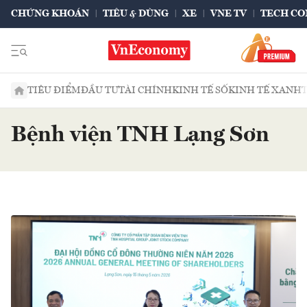
CHỨNG KHOÁN
TIÊU & DÙNG
XE
VNE TV
TECH CO
TIÊU ĐIỂM
ĐẦU TƯ
TÀI CHÍNH
KINH TẾ SỐ
KINH TẾ XANH
Bệnh viện TNH Lạng Sơn