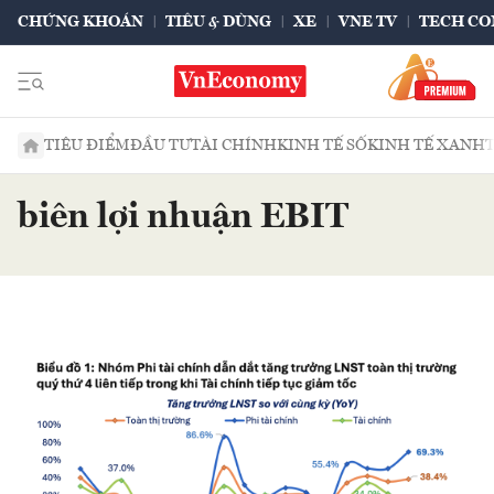
CHỨNG KHOÁN
TIÊU & DÙNG
XE
VNE TV
TECH CO
TIÊU ĐIỂM
ĐẦU TƯ
TÀI CHÍNH
KINH TẾ SỐ
KINH TẾ XANH
biên lợi nhuận EBIT