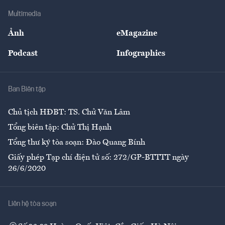
Doanh nghiệp
Địa phương
Thị trường
Bảo hiểm
Multimedia
Sự kiện
Nhân lực
Ảnh
eMagazine
Đẹp +
An sinh
Podcast
Infographics
Giải trí
Y tế
Nhà
Ban Biên tập
Ẩm thực
Chủ tịch HĐBT: TS. Chử Văn Lâm
Tổng biên tập: Chử Thị Hạnh
Tổng thư ký tòa soạn: Đào Quang Bính
Giấy phép Tạp chí điện tử số: 272/GP-BTTTT ngày
26/6/2020
Liên hệ tòa soạn