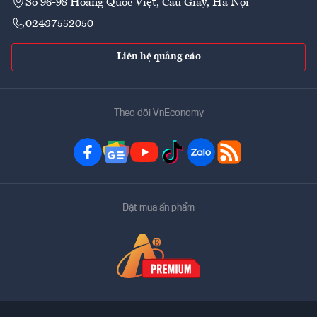
Số 96-98 Hoàng Quốc Việt, Cầu Giấy, Hà Nội
02437552050
Liên hệ quảng cáo
Theo dõi VnEconomy
Đặt mua ấn phẩm