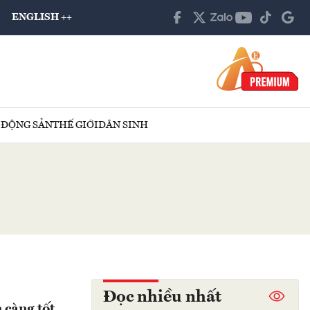
ENGLISH ++
 ĐỘNG SẢN
THẾ GIỚI
DÂN SINH
Đọc nhiều nhất
 càng tốt