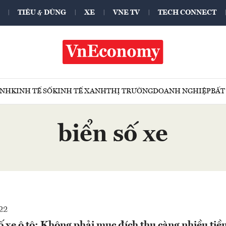
TIÊU & DÙNG
XE
VNE TV
TECH CONNECT
ÍNH
KINH TẾ SỐ
KINH TẾ XANH
THỊ TRƯỜNG
DOANH NGHIỆP
BẤT
biển số xe
22
ố xe ô tô: Không phải mục đích thu càng nhiều tiền