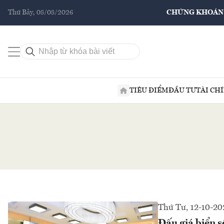
Thứ Bảy, 08/08/2026
CHỨNG KHOÁN
TIÊU ĐIỂM
ĐẦU TƯ
TÀI CH
Thứ Tư, 12-10-20
Đấu giá biển s