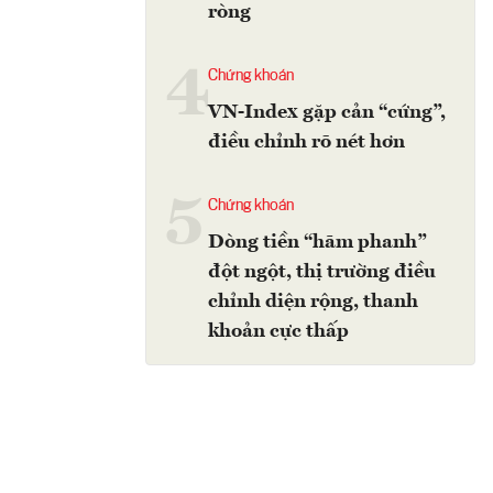
ròng
4
Chứng khoán
VN-Index gặp cản “cứng”,
điều chỉnh rõ nét hơn
5
Chứng khoán
Dòng tiền “hãm phanh”
đột ngột, thị trường điều
chỉnh diện rộng, thanh
khoản cực thấp