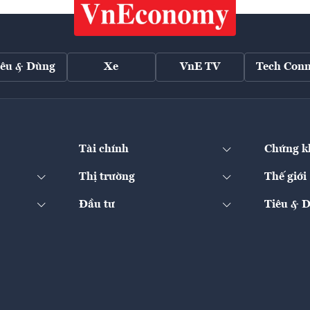
iêu & Dùng
Xe
VnE TV
Tech Conn
Tài chính
Chứng k
Thị trường
Thế giới
Đầu tư
Tiêu & 