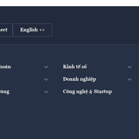
ect
English ++
hoán
Kinh tế số
Doanh nghiệp
Dùng
Công nghệ & Startup