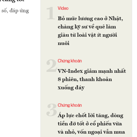
1
Video
o số, đáp ứng
Bỏ mức lương cao ở Nhật,
chàng kỹ sư về quê làm
giàu từ loài vật ít người
nuôi
2
Chứng khoán
VN-Index giảm mạnh nhất
8 phiên, thanh khoản
xuống đáy
3
Chứng khoán
Áp lực chốt lời tăng, dòng
tiền đỡ tốt ở cổ phiếu vừa
và nhỏ, vốn ngoại vẫn mua