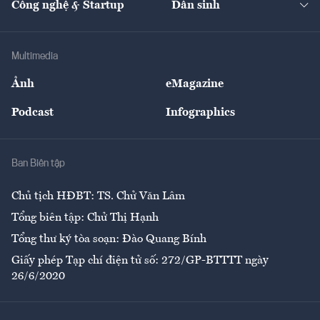
Công nghệ & Startup
Dân sinh
Tư vấn
Nông sản
Doanh nhân
Tư vấn Tiêu & Dùng
Infographics
Hạ tầng
Sức khỏe
Khung pháp lý
Doanh nghiệp
Địa phương
Thị trường
Bảo hiểm
Multimedia
Sự kiện
Nhân lực
Ảnh
eMagazine
Đẹp +
An sinh
Podcast
Infographics
Giải trí
Y tế
Nhà
Ban Biên tập
Ẩm thực
Chủ tịch HĐBT: TS. Chử Văn Lâm
Tổng biên tập: Chử Thị Hạnh
Tổng thư ký tòa soạn: Đào Quang Bính
Giấy phép Tạp chí điện tử số: 272/GP-BTTTT ngày
26/6/2020