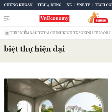
CHỨNG KHOÁN
TIÊU & DÙNG
XE
VNE TV
TECH CO
TIÊU ĐIỂM
ĐẦU TƯ
TÀI CHÍNH
KINH TẾ SỐ
KINH TẾ XANH
biệt thự hiện đại