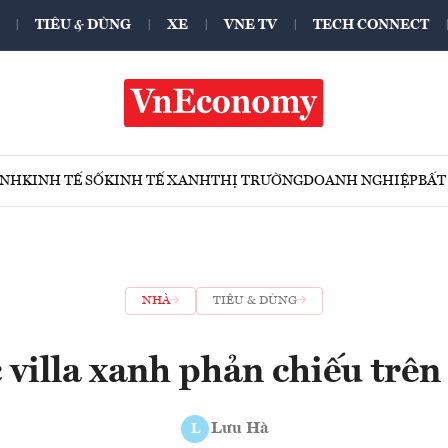
TIÊU & DÙNG
XE
VNE TV
TECH CONNECT
ÍNH
KINH TẾ SỐ
KINH TẾ XANH
THỊ TRƯỜNG
DOANH NGHIỆP
BẤT
NHÀ
TIÊU & DÙNG
 villa xanh phản chiếu trê
Lưu Hà
L