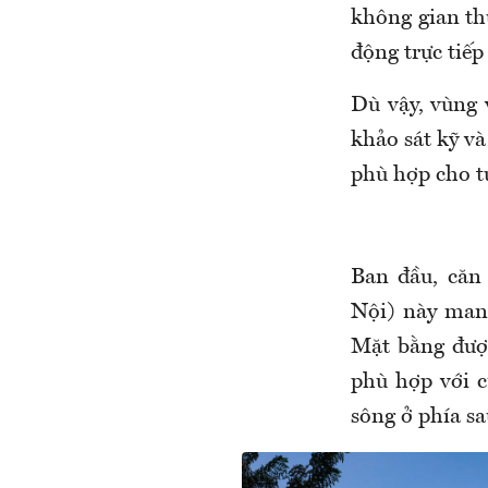
không gian th
động trực tiếp
Dù vậy, vùng 
khảo sát kỹ và
phù hợp cho t
Ban đầu, căn
Nội) này man
Mặt bằng được
phù hợp với c
sông ở phía sa