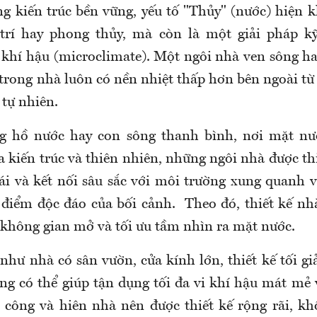
g kiến trúc bền vững, yếu tố "Thủy" (nước) hiện 
 trí hay phong thủy, mà còn là một giải pháp kỹ
i khí hậu (microclimate). Một ngôi nhà ven sông ha
trong nhà luôn có nền nhiệt thấp hơn bên ngoài từ
 tự nhiên.
g hồ nước hay con sông thanh bình, nơi mặt nư
a kiến ​​trúc và thiên nhiên, những ngôi nhà được t
mái và kết nối sâu sắc với môi trường xung quanh v
điểm độc đáo của bối cảnh. Theo đó, thiết kế nh
 không gian mở và tối ưu tầm nhìn ra mặt nước.
 như nhà có sân vườn, cửa kính lớn, thiết kế tối g
ng có thể giúp tận dụng tối đa vi khí hậu mát mẻ 
 công và hiên nhà nên được thiết kế rộng rãi, kh