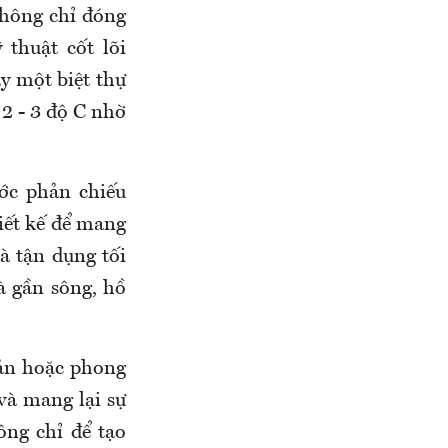
không chỉ đóng
 thuật cốt lõi
y một biệt thự
 2 - 3 độ C nhờ
ớc phản chiếu
hiết kế để mang
à tận dụng tối
à gần sông, hồ
iản hoặc phong
và mang lại sự
ông chỉ để tạo