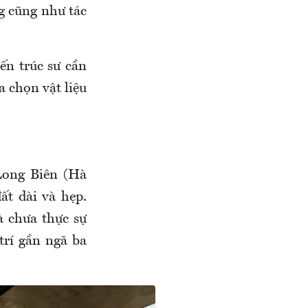
g cũng như tác
ến trúc sư cần
a chọn vật liệu
Long Biên (Hà
t dài và hẹp.
à chưa thực sự
trí gần ngã ba