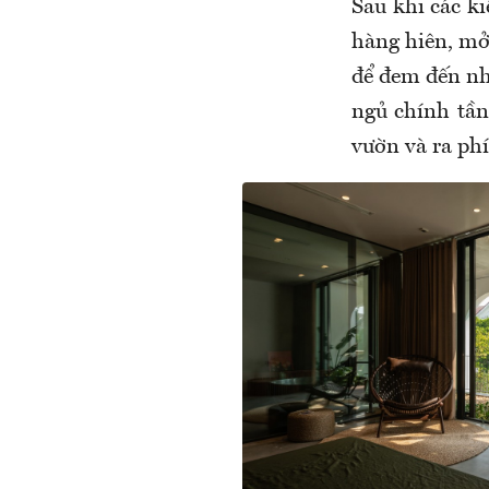
Sau khi các ki
hàng hiên, mở
để đem đến nh
ngủ chính tần
vườn và ra phí