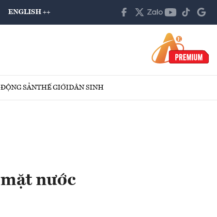
ENGLISH ++
 ĐỘNG SẢN
THẾ GIỚI
DÂN SINH
n mặt nước