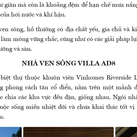
ư giãn mà còn là khoảng đệm để hạn chế mưa nắn
 của hơi nước và khí hậu.
ven sông, hồ thường có địa chất yếu, gia chủ và ki
 làm móng vững chắc, cũng như có các giải pháp lự
ường và sàn.
NHÀ VEN SÔNG VILLA AD8
 biệt thự thuộc khuôn viên Vinhomes Riverside 
g phong cách tân cổ điển, nằm trên một mảnh đấ
 chia các khu vực đều đặn, giống nhau. Ngôi nh
uộc sống miền nhiệt đới và chưa khai thác tốt vị 
u.