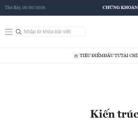
Thứ Bảy, 08/08/2026
CHỨNG KHOÁN
TIÊU ĐIỂM
ĐẦU TƯ
TÀI CH
Kiến trúc