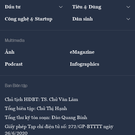
Chuyển động 24h
Đối thoại
The Guide
Video
Đầu tư
Tiêu & Dùng
Quản trị số
Cafe BĐS
Thị trường
Kinh doanh
Kết nối
Tạp chí kinh tế Việt Nam
eMagazine
Nhà đầu tư
Du lịch
Công nghệ & Startup
Dân sinh
Tư vấn
Nông sản
Doanh nhân
Tư vấn Tiêu & Dùng
Infographics
Hạ tầng
Sức khỏe
Khung pháp lý
Doanh nghiệp
Địa phương
Thị trường
Bảo hiểm
Multimedia
Sự kiện
Nhân lực
Ảnh
eMagazine
Đẹp +
An sinh
Podcast
Infographics
Giải trí
Y tế
Nhà
Ban Biên tập
Ẩm thực
Chủ tịch HĐBT: TS. Chử Văn Lâm
Tổng biên tập: Chử Thị Hạnh
Tổng thư ký tòa soạn: Đào Quang Bính
Giấy phép Tạp chí điện tử số: 272/GP-BTTTT ngày
26/6/2020