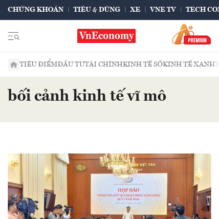
CHỨNG KHOÁN
TIÊU & DÙNG
XE
VNE TV
TECH CO
TIÊU ĐIỂM
ĐẦU TƯ
TÀI CHÍNH
KINH TẾ SỐ
KINH TẾ XANH
bối cảnh kinh tế vĩ mô