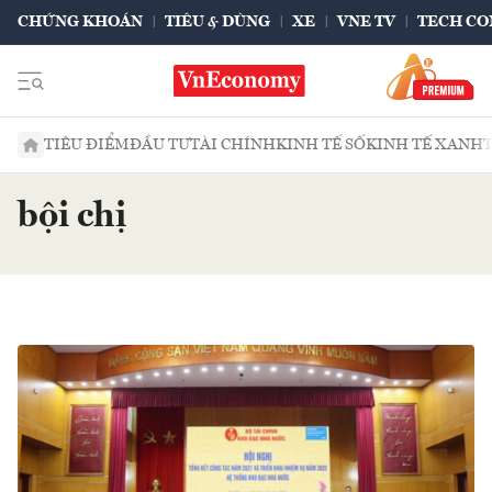
CHỨNG KHOÁN
TIÊU & DÙNG
XE
VNE TV
TECH CO
TIÊU ĐIỂM
ĐẦU TƯ
TÀI CHÍNH
KINH TẾ SỐ
KINH TẾ XANH
bội chị