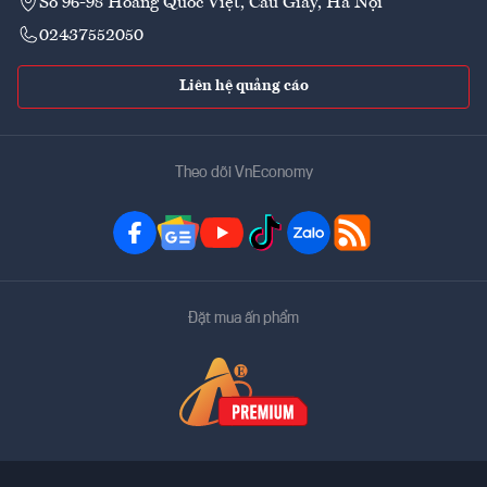
Số 96-98 Hoàng Quốc Việt, Cầu Giấy, Hà Nội
02437552050
Liên hệ quảng cáo
Theo dõi VnEconomy
Đặt mua ấn phẩm