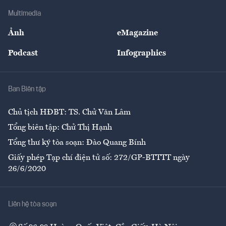
Địa phương
Thị trường
Bảo hiểm
Multimedia
Sự kiện
Nhân lực
Ảnh
eMagazine
Đẹp +
An sinh
Podcast
Infographics
Giải trí
Y tế
Nhà
Ban Biên tập
Ẩm thực
Chủ tịch HĐBT: TS. Chử Văn Lâm
Tổng biên tập: Chử Thị Hạnh
Tổng thư ký tòa soạn: Đào Quang Bính
Giấy phép Tạp chí điện tử số: 272/GP-BTTTT ngày
26/6/2020
Liên hệ tòa soạn