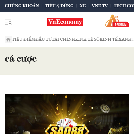
CHỨNG KHOÁN
TIÊU & DÙNG
XE
VNE TV
TECH CO
TIÊU ĐIỂM
ĐẦU TƯ
TÀI CHÍNH
KINH TẾ SỐ
KINH TẾ XANH
cá cược