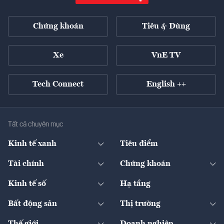
Chứng khoán
Tiêu & Dùng
Xe
VnE TV
Tech Connect
English ++
Tất cả chuyên mục
Kinh tế xanh
Tiêu điểm
Chuyển động xanh
Tài chính
Chứng khoán
Pháp lý
Ngân hàng
Doanh nghiệp niêm yết
Kinh tế số
Hạ tầng
Thương hiệu xanh
Thị trường vốn
Thị trường
Sản phẩm - Thị trường
Bất động sản
Thị trường
Diễn đàn
Thuế
Đầu tư
Tài sản số
Chính sách
Xuất nhập khẩu