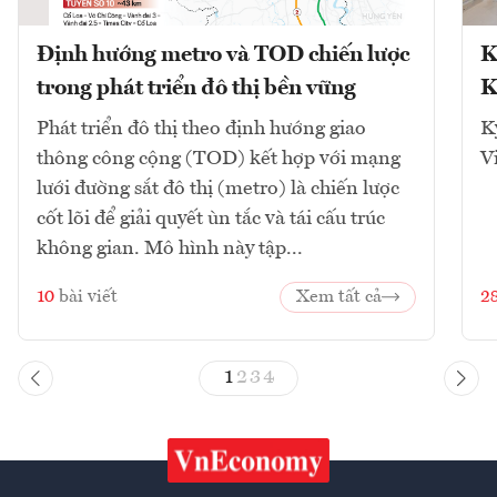
Định hướng metro và TOD chiến lược
K
trong phát triển đô thị bền vững
K
Phát triển đô thị theo định hướng giao
K
thông công cộng (TOD) kết hợp với mạng
V
lưới đường sắt đô thị (metro) là chiến lược
cốt lõi để giải quyết ùn tắc và tái cấu trúc
không gian. Mô hình này tập...
10
bài viết
Xem tất cả
2
1
2
3
4