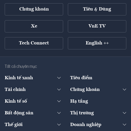
Chứng khoán
Tiêu & Dùng
Xe
VnE TV
Tech Connect
English ++
Tất cả chuyên mục
Kinh tế xanh
Tiêu điểm
Chuyển động xanh
Tài chính
Chứng khoán
Pháp lý
Ngân hàng
Doanh nghiệp niêm yết
Kinh tế số
Hạ tầng
Thương hiệu xanh
Thị trường vốn
Thị trường
Sản phẩm - Thị trường
Bất động sản
Thị trường
Diễn đàn
Thuế
Đầu tư
Tài sản số
Chính sách
Xuất nhập khẩu
Thế giới
Doanh nghiệp
Bảo hiểm
Quốc tế
Dịch vụ số