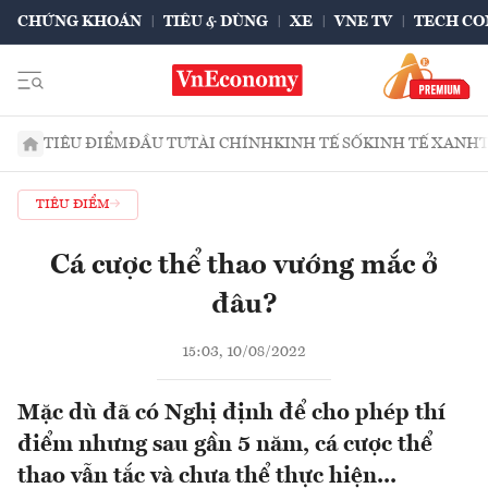
CHỨNG KHOÁN
TIÊU & DÙNG
XE
VNE TV
TECH CO
TIÊU ĐIỂM
ĐẦU TƯ
TÀI CHÍNH
KINH TẾ SỐ
KINH TẾ XANH
TIÊU ĐIỂM
Cá cược thể thao vướng mắc ở
đâu?
15:03, 10/08/2022
Mặc dù đã có Nghị định để cho phép thí
điểm nhưng sau gần 5 năm, cá cược thể
thao vẫn tắc và chưa thể thực hiện...