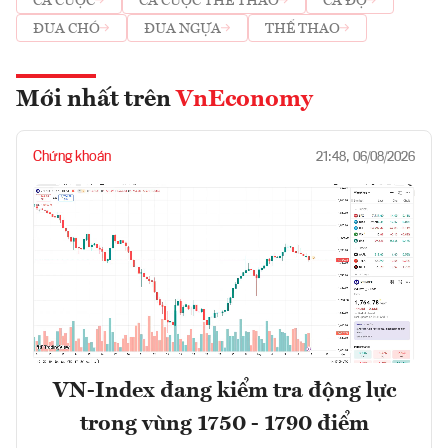
CÁ CƯỢC
CÁ CƯỢC THỂ THAO
CÁ ĐỘ
ĐUA CHÓ
ĐUA NGỰA
THỂ THAO
Mới nhất trên
VnEconomy
Chứng khoán
21:48, 06/08/2026
VN-Index đang kiểm tra động lực
trong vùng 1750 - 1790 điểm