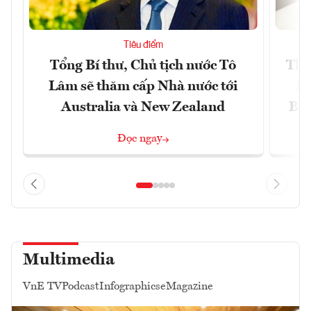
Tiêu điểm
Tổng Bí thư, Chủ tịch nước Tô
Thố
Lâm sẽ thăm cấp Nhà nước tới
lậ
Australia và New Zealand
Bắc
Đọc ngay
Multimedia
VnE TV
Podcast
Infographics
eMagazine