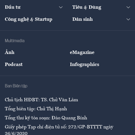
Dự án
Công nghiệp
Chuyển động 24h
Đối thoại
The Guide
Video
Đầu tư
Tiêu & Dùng
Quản trị số
Cafe BĐS
Thị trường
Kinh doanh
Kết nối
Tạp chí kinh tế Việt Nam
eMagazine
Nhà đầu tư
Du lịch
Công nghệ & Startup
Dân sinh
Tư vấn
Nông sản
Doanh nhân
Tư vấn Tiêu & Dùng
Infographics
Hạ tầng
Sức khỏe
Khung pháp lý
Doanh nghiệp
Địa phương
Thị trường
Bảo hiểm
Multimedia
Sự kiện
Nhân lực
Ảnh
eMagazine
Đẹp +
An sinh
Podcast
Infographics
Giải trí
Y tế
Nhà
Ban Biên tập
Ẩm thực
Chủ tịch HĐBT: TS. Chử Văn Lâm
Tổng biên tập: Chử Thị Hạnh
Tổng thư ký tòa soạn: Đào Quang Bính
Giấy phép Tạp chí điện tử số: 272/GP-BTTTT ngày
26/6/2020