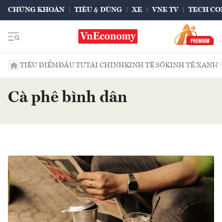
CHỨNG KHOÁN
TIÊU & DÙNG
XE
VNE TV
TECH CO
TIÊU ĐIỂM
ĐẦU TƯ
TÀI CHÍNH
KINH TẾ SỐ
KINH TẾ XANH
Cà phê bình dân